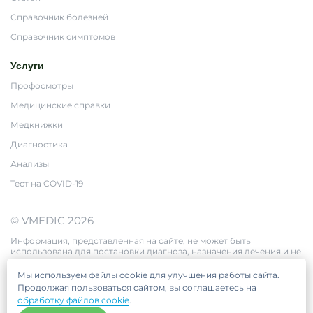
Справочник болезней
Справочник симптомов
Услуги
Профосмотры
Медицинские справки
Медкнижки
Диагностика
Анализы
Тест на COVID-19
© VMEDIC 2026
Информация, представленная на сайте, не может быть
использована для постановки диагноза, назначения лечения и не
заменяет прием врача.
Цены, приведённые на сайте, не окончательные, не являются
Мы используем файлы cookie для улучшения работы сайта.
публичной офертой и носят информационный характер.
Продолжая пользоваться сайтом, вы соглашаетесь на
обработку файлов cookie
.