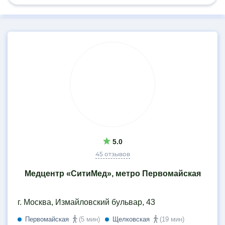
Результаты
поиска
5.0
45 отзывов
Медцентр «СитиМед», метро Первомайская
г. Москва, Измайловский бульвар, 43
Первомайская
(5 мин)
Щелковская
(19 мин)