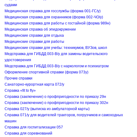
судами
Медицинская справка для госслужбы (форма 001-ГС/у)
Медицинская справка для охранников (форма 002-ЧО/у)
Медицинская справка для работы с гостайной (форма 989н)
Медицинская справка об эпидокружении
Медицинские справки для отдыха
Медицинские справки для работы
Медицинские справки для учебы: техникумов, ВУЗов, школ
Медсправка для ГИБДД 003-В/у для замены водительского
удостоверения
Медсправка для ГИБДД 003-В/у с наркологом и психиатром
Оформление спортивной справки (форма 073у)
Прочие справки
Санаторно-курортная карта 072/у
Справка «fit to fly»
Справка (заключение) о профпригодности по приказу 29н
Справка (заключение) о профпригодности по приказу 302н
Справка 027/у (выписка из амбулаторной карты)
Справка 071/у для водителей тракторов, погрузчиков и самоходных
машин
Справка для госпитализации 057
Справка для соревнований