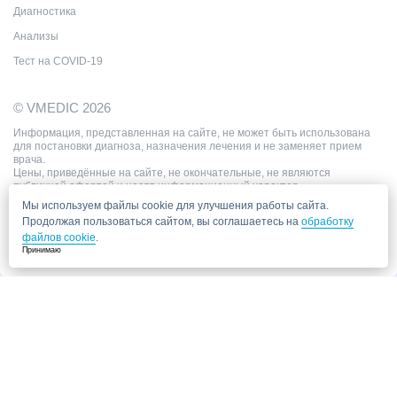
Диагностика
Анализы
Тест на COVID-19
© VMEDIC 2026
Информация, представленная на сайте, не может быть использована
для постановки диагноза, назначения лечения и не заменяет прием
врача.
Цены, приведённые на сайте, не окончательные, не являются
публичной офертой и носят информационный характер.
Мы используем файлы cookie для улучшения работы сайта.
Продолжая пользоваться сайтом, вы соглашаетесь на
обработку
файлов cookie
.
Принимаю
Запись в клинику
Медицинский центр "СитиМед" у м. Беломорская
г. Москва, ул. Беломорская, 26
Ваши данные