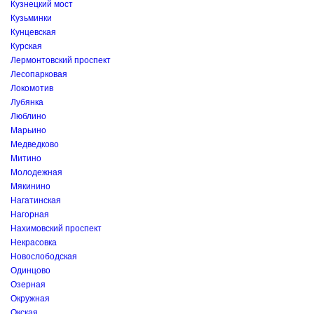
Кузнецкий мост
Кузьминки
Кунцевская
Курская
Лермонтовский проспект
Лесопарковая
Локомотив
Лубянка
Люблино
Марьино
Медведково
Митино
Молодежная
Мякинино
Нагатинская
Нагорная
Нахимовский проспект
Некрасовка
Новослободская
Одинцово
Озерная
Окружная
Окская