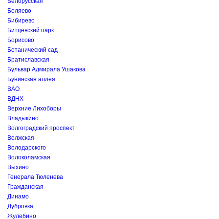
Белорусская
Беляево
Бибирево
Битцевский парк
Борисово
Ботанический сад
Братиславская
Бульвар Адмирала Ушакова
Бунинская аллея
ВАО
ВДНХ
Верхние Лихоборы
Владыкино
Волгоградский проспект
Волжская
Володарского
Волоколамская
Выхино
Генерала Тюленева
Гражданская
Динамо
Дубровка
Жулебино