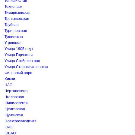
Теплый Стан
Технопарк
Тимирязевская
Третьяковская
Трубная
Тургеневская
Тушинская
Угрешская
Улица 1905 года
Улица Горчакова
Улица Скобелевская
Улица Старокачаловская
Филевский парк
Химки
ЦАО
Чертановская
Чкаловская
Шипиловская
Щелковская
Щукинская
Электрозаводская
ЮАО
ЮВАО