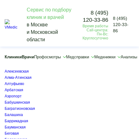
Сервис по подбору
8 (495)
клиник и врачей
8 (495)
120-33-86
Vmedic
в Москве
120-33-
Время работы
Медицинские справки
Call-центра:
86
и Московской
Медсправки для отдыха
Пн-Вс:
Круглосуточно
области
Медицинские справки для отдыха
Кунцевская
×
Клиники
Врачи
Профосмотры
Медсправки
Медкнижки
Анализы
×
Автозаводская
Алексеевская
Алма-Атинская
Алтуфьево
Арбатская
Аэропорт
Бабушкинская
Багратионовская
Балашиха
Баррикадная
Бауманская
Беговая