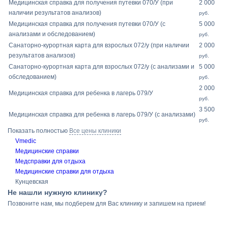
Медицинская справка для получения путевки 070/У (при
2 000
наличии результатов анализов)
руб.
Медицинская справка для получения путевки 070/У (с
5 000
анализами и обследованием)
руб.
Санаторно-курортная карта для взрослых 072/у (при наличии
2 000
результатов анализов)
руб.
Санаторно-курортная карта для взрослых 072/у (с анализами и
5 000
обследованием)
руб.
2 000
Медицинская справка для ребенка в лагерь 079/У
руб.
3 500
Медицинская справка для ребенка в лагерь 079/У (с анализами)
руб.
Показать полностью
Все цены клиники
Vmedic
Медицинские справки
Медсправки для отдыха
Медицинские справки для отдыха
Кунцевская
Не нашли нужную клинику?
Позвоните нам, мы подберем для Вас клинику и запишем на прием!