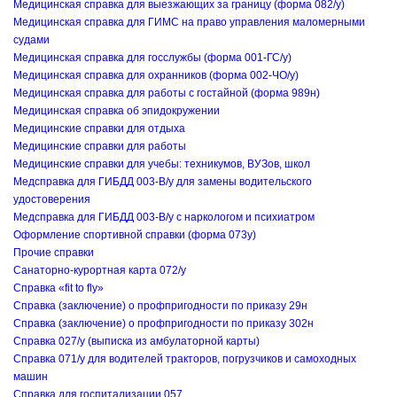
Медицинская справка для выезжающих за границу (форма 082/у)
Медицинская справка для ГИМС на право управления маломерными
судами
Медицинская справка для госслужбы (форма 001-ГС/у)
Медицинская справка для охранников (форма 002-ЧО/у)
Медицинская справка для работы с гостайной (форма 989н)
Медицинская справка об эпидокружении
Медицинские справки для отдыха
Медицинские справки для работы
Медицинские справки для учебы: техникумов, ВУЗов, школ
Медсправка для ГИБДД 003-В/у для замены водительского
удостоверения
Медсправка для ГИБДД 003-В/у с наркологом и психиатром
Оформление спортивной справки (форма 073у)
Прочие справки
Санаторно-курортная карта 072/у
Справка «fit to fly»
Справка (заключение) о профпригодности по приказу 29н
Справка (заключение) о профпригодности по приказу 302н
Справка 027/у (выписка из амбулаторной карты)
Справка 071/у для водителей тракторов, погрузчиков и самоходных
машин
Справка для госпитализации 057