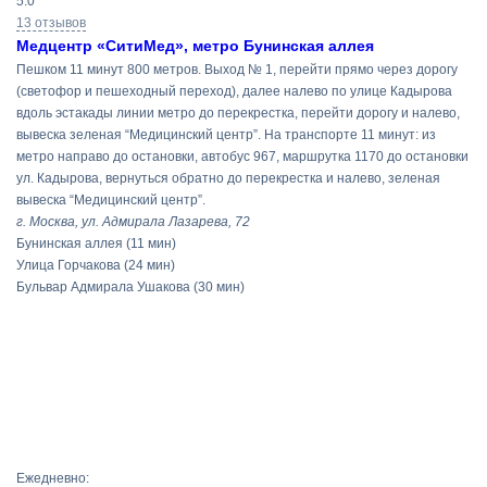
5.0
поиска
13 отзывов
Медцентр «СитиМед», метро Бунинская аллея
Пешком 11 минут 800 метров. Выход № 1, перейти прямо через дорогу
(светофор и пешеходный переход), далее налево по улице Кадырова
вдоль эстакады линии метро до перекрестка, перейти дорогу и налево,
вывеска зеленая “Медицинский центр”. На транспорте 11 минут: из
метро направо до остановки, автобус 967, маршрутка 1170 до остановки
ул. Кадырова, вернуться обратно до перекрестка и налево, зеленая
вывеска “Медицинский центр”.
г. Москва, ул. Адмирала Лазарева, 72
Бунинская аллея
(11 мин)
Улица Горчакова
(24 мин)
Бульвар Адмирала Ушакова
(30 мин)
Ежедневно: