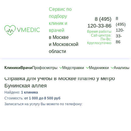
Сервис по
подбору
8 (495)
8
×
клиник и
(495)
120-33-86
×
врачей
120-
Время работы
Call-центра:
33-
в Москве
Пн-Вс:
86
Круглосуточно
и Московской
области
Клиники
Врачи
Профосмотры
Медсправки
Медкнижки
Анализы
Подобрать
Справка для учебы в Москве платно у метро
Бунинская аллея
Найдено:
1 клиника
Стоимость:
от 1 000 до 8 500 руб
Записаться на услугу Вы можете по телефону: