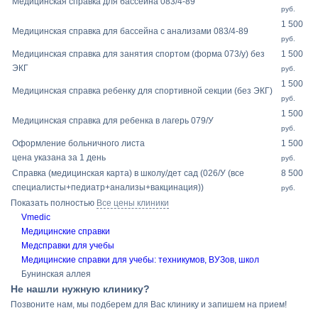
Медицинская справка для бассейна 083/4-89
руб.
1 500
Медицинская справка для бассейна с анализами 083/4-89
руб.
Медицинская справка для занятия спортом (форма 073/у) без
1 500
ЭКГ
руб.
1 500
Медицинская справка ребенку для спортивной секции (без ЭКГ)
руб.
1 500
Медицинская справка для ребенка в лагерь 079/У
руб.
Оформление больничного листа
1 500
цена указана за 1 день
руб.
Справка (медицинская карта) в школу/дет сад (026/У (все
8 500
специалисты+педиатр+анализы+вакцинация))
руб.
Показать полностью
Все цены клиники
Vmedic
Медицинские справки
Медсправки для учебы
Медицинские справки для учебы: техникумов, ВУЗов, школ
Бунинская аллея
Не нашли нужную клинику?
Позвоните нам, мы подберем для Вас клинику и запишем на прием!