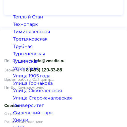
Театральная
Текстильщики
Теплый Стан
Технопарк
Тимирязевская
Третьяковская
Трубная
Тургеневская
Пишите нам на
Тушинская
info@vmedic.ru
Угрешская
8 (495) 120-33-86
Звоните на
Улица 1905 года
Время работы Call-центра:
Улица Горчакова
Пн-Вс: Круглосуточно
Улица Скобелевская
Улица Старокачаловская
Университет
Сервис
Филевский парк
О проекте
Химки
Регистрация клиники