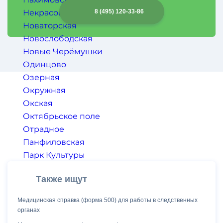
Медицинская справка для ребенка в лагерь 079/У (с
3 500
руб.
анализами)
Некрасовка
8 (495) 120-33-86
Новаторская
Справка о допуске к занятиям физической культурой и
3 000
руб.
допуске к сдаче нормативов ГТО (+ЭКГ)
Новослободская
Новые Черёмушки
Одинцово
Озерная
Окружная
Окская
Октябрьское поле
Отрадное
Панфиловская
Парк Культуры
Парк Победы
Также ищут
Партизанская
Первомайская
Медицинская cправка (форма 500) для работы в следственных
Петровский Парк
органах
Петровско-Разумовская