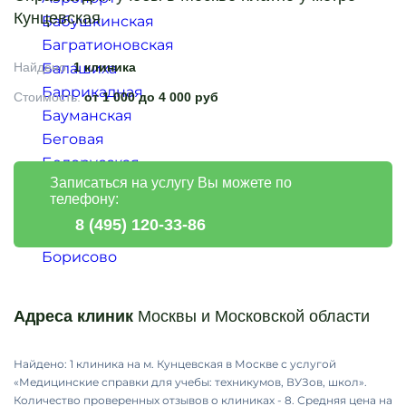
Кунцевская
Бабушкинская
Багратионовская
Найдено:
Балашиха
1 клиника
Баррикадная
Стоимость:
от 1 000 до 4 000 руб
Бауманская
Беговая
Белорусская
Записаться на услугу Вы можете по
Беляево
телефону:
Бибирево
8 (495) 120-33-86
Битцевский парк
Борисово
Ботанический сад
Братиславская
Адреса клиник
Москвы и Московской области
Бульвар Адмирала Ушакова
Бунинская аллея
Найдено: 1 клиника на м. Кунцевская в Москве с услугой
ВАО
«Медицинские справки для учебы: техникумов, ВУЗов, школ».
ВДНХ
Количество проверенных отзывов о клиниках - 8. Средняя цена на