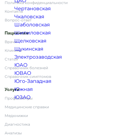
ЦАО
Политика конфиденциальности
Чертановская
Контакты
Чкаловская
Вопрос-ответ
Шаболовская
Шипиловская
Пациентам
Щелковская
Врачи
Щукинская
Клиники
Электрозаводская
Статьи
ЮАО
Справочник болезней
ЮВАО
Справочник симптомов
Юго-Западная
Южная
Услуги
ЮЗАО
Профосмотры
Медицинские справки
Медкнижки
Диагностика
Анализы