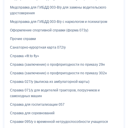
Севастопольская
Медсправка для ГИБДД 003-В/у для замены водительского
Селигерская
удостоверения
Семеновская
Медсправка для ГИБДД 003-В/у с наркологом и психиатром
СЗАО
Оформление спортивной справки (форма 073у)
Славянский бульвар
Прочие справки
Смоленская
Санаторно-курортная карта 072/у
Сокол
Соколиная гора
Справка «fit to fly»
Сокольники
Справка (заключение) о профпригодности по приказу 29н
Спартак
Справка (заключение) о профпригодности по приказу 302н
Сретенский бульвар
Справка 027/у (выписка из амбулаторной карты)
Стахановская
Справка 071/у для водителей тракторов, погрузчиков и
Стрешнево
самоходных машин
Строгино
Справка для госпитализации 057
Суворовский парк
Справка для соревнований
Сухаревская
Справки 095/у о временной нетрудоспособности учащегося
Таганская