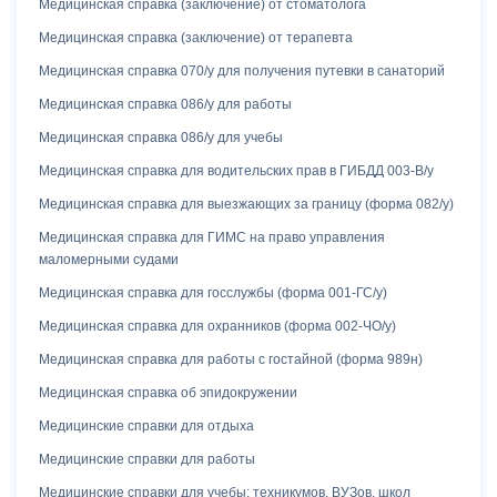
Медицинская справка (заключение) от стоматолога
Печатники
Медицинская справка (заключение) от терапевта
Пионерская
Медицинская справка 070/у для получения путевки в санаторий
Площадь Революции
Медицинская справка 086/у для работы
Полежаевская
Пражская
Медицинская справка 086/у для учебы
Преображенская площадь
Медицинская справка для водительских прав в ГИБДД 003-В/у
Пролетарская
Медицинская справка для выезжающих за границу (форма 082/у)
Проспект Вернадского
Медицинская справка для ГИМС на право управления
Проспект Мира
маломерными судами
Профсоюзная
Медицинская справка для госслужбы (форма 001-ГС/у)
Пушкинская
Медицинская справка для охранников (форма 002-ЧО/у)
Пятницкое шоссе
Медицинская справка для работы с гостайной (форма 989н)
Римская
Медицинская справка об эпидокружении
Ростокино
Рязанский проспект
Медицинские справки для отдыха
СВАО
Медицинские справки для работы
Свиблово
Медицинские справки для учебы: техникумов, ВУЗов, школ