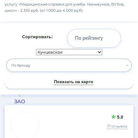
услугу «Медицинские справки для учебы: техникумов, ВУЗов,
Верхние Лихоборы
школ» - 2 333 руб. (от 1 000 до 4 000 руб).
Владыкино
Волгоградский проспект
Волжская
Сортировать:
Володарского
Волоколамская
Выхино
Генерала Тюленева
По бренду
Гражданская
Динамо
Показать на карте
Дубровка
Жулебино
ЗАО
Результаты
Зеленоград
5.0
Зябликово
поиска
Измайлово
17 отзывов
Измайловская