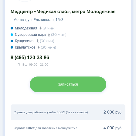
Калужская
Кантемировская
Медцентр «Медикалклаб», метро Молодежная
Каховская
г. Москва, ул. Ельнинская, 15к3
Каширская
(9 мин)
Молодежная
Киевская
(30 мин)
Суворовский парк
(30мин)
Кунцевская
Китай-город
(30 мин)
Крылатское
Кожуховская
8 (495) 120-33-86
Коломенская
Пн-Вс:
09:00 - 21:00
Комсомольская
Коньково
Косино
Записаться
Котельники
Красногорск
Краснопресненская
2 000
руб.
Справка для работы и учебы 086/У (без анализов)
Красные Ворота
Крестьянская застава
4 000
руб.
Справка 086/У для заселения в общежитие
Крылатское