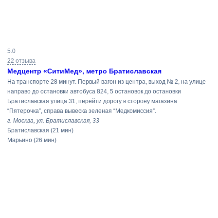
Результаты
5.0
поиска
22 отзыва
Медцентр «СитиМед», метро Братиславская
На транспорте 28 минут. Первый вагон из центра, выход № 2, на улице
направо до остановки автобуса 824, 5 остановок до остановки
Братиславская улица 31, перейти дорогу в сторону магазина
“Пятерочка”, справа вывеска зеленая “Медкомиссия”.
г. Москва, ул. Братиславская, 33
Братиславская
(21 мин)
Марьино
(26 мин)