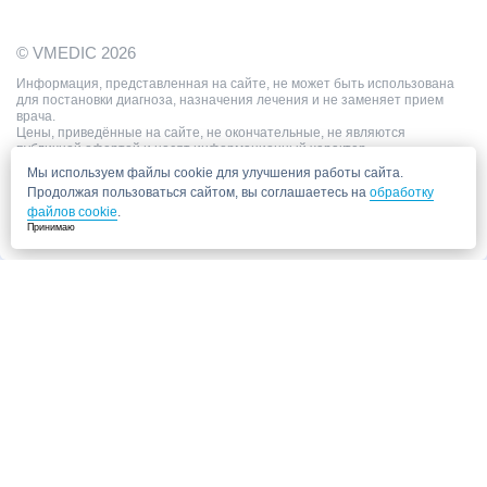
© VMEDIC 2026
Информация, представленная на сайте, не может быть использована
для постановки диагноза, назначения лечения и не заменяет прием
врача.
Цены, приведённые на сайте, не окончательные, не являются
публичной офертой и носят информационный характер.
Мы используем файлы cookie для улучшения работы сайта.
Продолжая пользоваться сайтом, вы соглашаетесь на
обработку
файлов cookie
.
Принимаю
Запись в клинику
Медицинский центр "СитиМед" у м. Беломорская
г. Москва, ул. Беломорская, 26
Ваши данные
Записаться