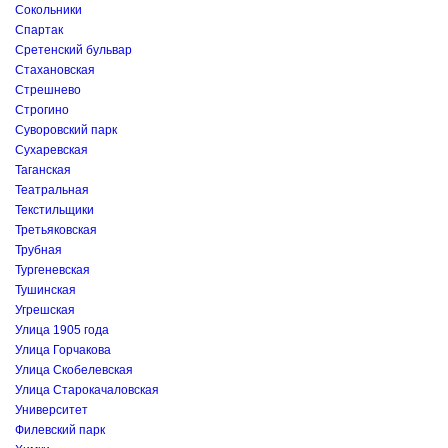
Сокольники
Спартак
Сретенский бульвар
Стахановская
Стрешнево
Строгино
Суворовский парк
Сухаревская
Таганская
Театральная
Текстильщики
Третьяковская
Трубная
Тургеневская
Тушинская
Угрешская
Улица 1905 года
Улица Горчакова
Улица Скобелевская
Улица Старокачаловская
Университет
Филевский парк