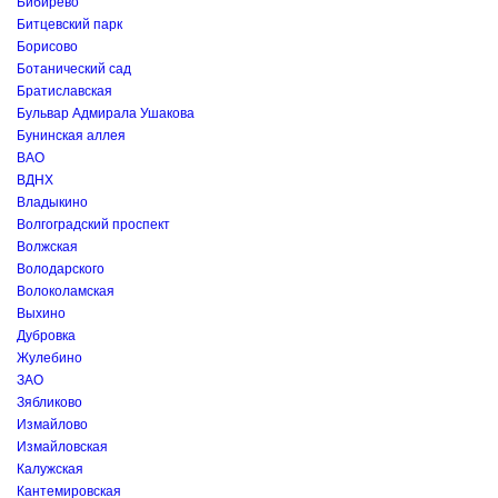
Бибирево
Битцевский парк
Борисово
Ботанический сад
Братиславская
Бульвар Адмирала Ушакова
Бунинская аллея
ВАО
ВДНХ
Владыкино
Волгоградский проспект
Волжская
Володарского
Волоколамская
Выхино
Дубровка
Жулебино
ЗАО
Зябликово
Измайлово
Измайловская
Калужская
Кантемировская