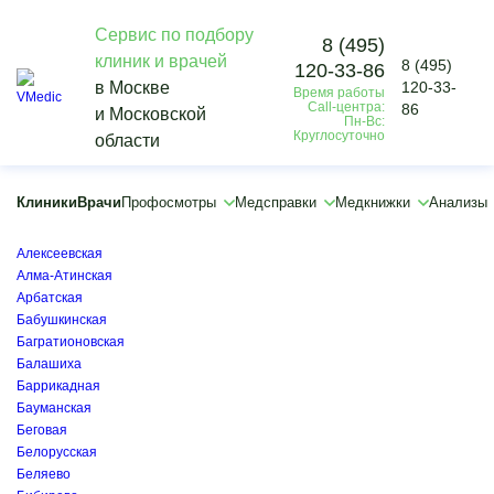
Сервис по подбору
8 (495)
клиник и врачей
8 (495)
120-33-86
Vmedic
в Москве
120-33-
Время работы
Профосмотры
Call-центра:
86
и Московской
Медицинские осмотры работников
Пн-Вс:
Круглосуточно
области
Волжская
×
×
Клиники
Врачи
Профосмотры
Медсправки
Медкнижки
Анализы
Автозаводская
Академическая
Алексеевская
Алма-Атинская
Арбатская
Бабушкинская
Багратионовская
Балашиха
Баррикадная
Бауманская
Беговая
Белорусская
Беляево