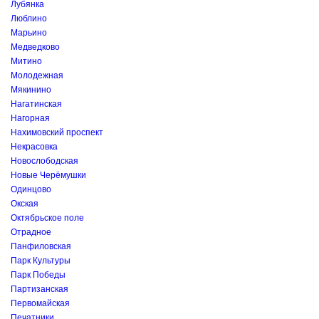
Лубянка
Люблино
Марьино
Медведково
Митино
Молодежная
Мякинино
Нагатинская
Нагорная
Нахимовский проспект
Некрасовка
Новослободская
Новые Черёмушки
Одинцово
Окская
Октябрьское поле
Отрадное
Панфиловская
Парк Культуры
Парк Победы
Партизанская
Первомайская
Печатники