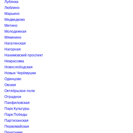
Лубянка
Люблино
Марьино
Медведково
Митино
Молодежная
Мякинино
Нагатинская
Нагорная
Нахимовский проспект
Некрасовка
Новослободская
Новые Черёмушки
Одинцово
Окская
Октябрьское поле
Отрадное
Панфиловская
Парк Культуры
Парк Победы
Партизанская
Первомайская
Печатники