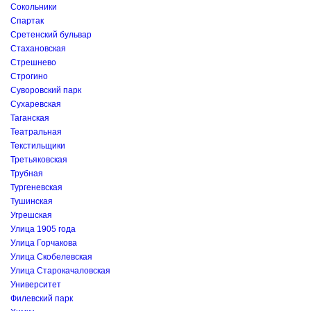
Сокольники
Спартак
Сретенский бульвар
Стахановская
Стрешнево
Строгино
Суворовский парк
Сухаревская
Таганская
Театральная
Текстильщики
Третьяковская
Трубная
Тургеневская
Тушинская
Угрешская
Улица 1905 года
Улица Горчакова
Улица Скобелевская
Улица Старокачаловская
Университет
Филевский парк