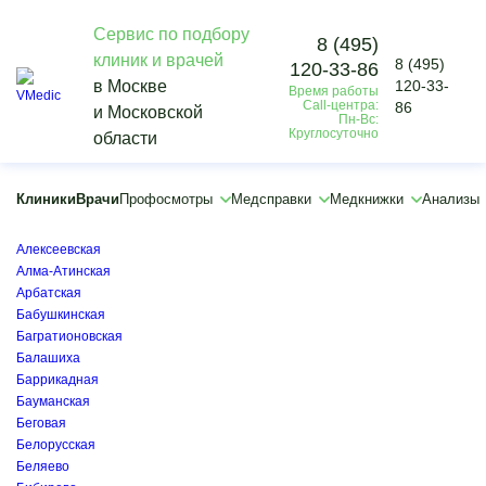
Сервис по подбору
8 (495)
клиник и врачей
8 (495)
120-33-86
Vmedic
в Москве
120-33-
Время работы
Профосмотры
Call-центра:
86
и Московской
Медосмотры для монтажников, работников на высоте
Пн-Вс:
Круглосуточно
области
Кузьминки
×
×
Клиники
Врачи
Профосмотры
Медсправки
Медкнижки
Анализы
Автозаводская
Академическая
Алексеевская
Алма-Атинская
Арбатская
Бабушкинская
Багратионовская
Балашиха
Баррикадная
Бауманская
Беговая
Белорусская
Беляево