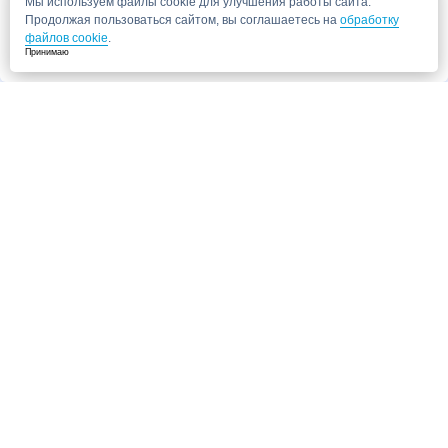
Мы используем файлы cookie для улучшения работы сайта.
Продолжая пользоваться сайтом, вы соглашаетесь на
обработку
файлов cookie
.
Принимаю
Запись в клинику
Медицинский центр "СитиМед" у м. Беломорская
г. Москва, ул. Беломорская, 26
Ваши данные
Записаться
Даю согласие на
обработку персональных данных.
Запись через сайт является предварительной.
Для отправки заявки
достаточно указать номер телефона. Наш сотрудник свяжется с Вами для
подтверждения записи
Запись к врачу
Ваши данные