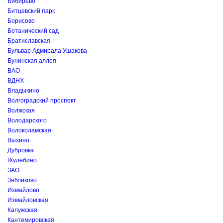
Бибирево
Битцевский парк
Борисово
Ботанический сад
Братиславская
Бульвар Адмирала Ушакова
Бунинская аллея
ВАО
ВДНХ
Владыкино
Волгоградский проспект
Волжская
Володарского
Волоколамская
Выхино
Дубровка
Жулебино
ЗАО
Зябликово
Измайлово
Измайловская
Калужская
Кантемировская