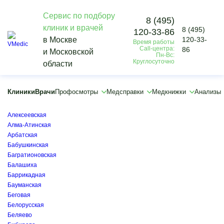
Сервис по подбору
8 (495)
клиник и врачей
8 (495)
120-33-86
Vmedic
в Москве
120-33-
Время работы
Профосмотры
Call-центра:
86
и Московской
Медосмотр для работы на Крайнем Севере по приказу 302н
Пн-Вс:
Круглосуточно
области
Кантемировская
×
×
Клиники
Врачи
Профосмотры
Медсправки
Медкнижки
Анализы
Автозаводская
Академическая
Алексеевская
Алма-Атинская
Арбатская
Бабушкинская
Багратионовская
Балашиха
Баррикадная
Бауманская
Беговая
Белорусская
Беляево