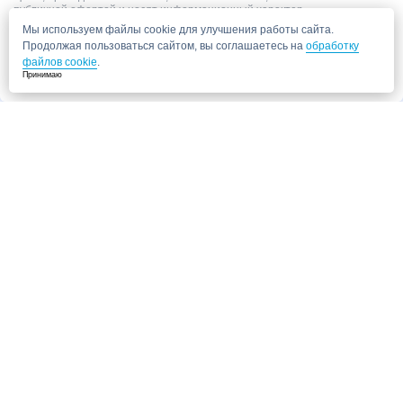
публичной офертой и носят информационный характер.
Мы используем файлы cookie для улучшения работы сайта.
Продолжая пользоваться сайтом, вы соглашаетесь на
обработку
файлов cookie
.
Принимаю
Запись в клинику
Медицинский центр "СитиМед" у м. Беломорская
г. Москва, ул. Беломорская, 26
Ваши данные
Записаться
Даю согласие на
обработку персональных данных.
Запись через сайт является предварительной.
Для отправки заявки
достаточно указать номер телефона. Наш сотрудник свяжется с Вами для
подтверждения записи
Запись к врачу
Ваши данные