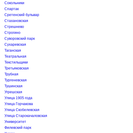
Сокольники
Спартак
Сретенский бульвар
Стахановская
Стрешнево
Строгино
Суворовский парк
Сухаревская
Таганская
Театральная
Текстильщики
Третьяковская
Трубная
Тургеневская
Тушинская
Угрешская
Улица 1905 года
Улица Горчакова
Улица Скобелевская
Улица Старокачаловская
Университет
Филевский парк