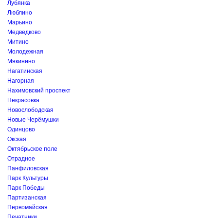
Лубянка
Люблино
Марьино
Медведково
Митино
Молодежная
Мякинино
Нагатинская
Нагорная
Нахимовский проспект
Некрасовка
Новослободская
Новые Черёмушки
Одинцово
Окская
Октябрьское поле
Отрадное
Панфиловская
Парк Культуры
Парк Победы
Партизанская
Первомайская
Печатники