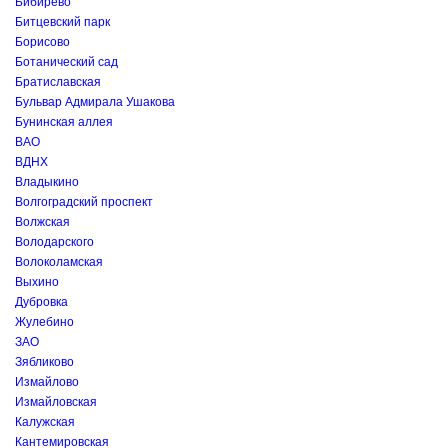
Бибирево
Битцевский парк
Борисово
Ботанический сад
Братиславская
Бульвар Адмирала Ушакова
Бунинская аллея
ВАО
ВДНХ
Владыкино
Волгоградский проспект
Волжская
Володарского
Волоколамская
Выхино
Дубровка
Жулебино
ЗАО
Зябликово
Измайлово
Измайловская
Калужская
Кантемировская