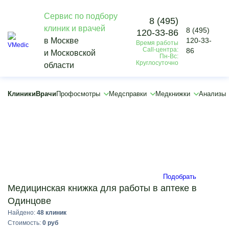
Сервис по подбору
8 (495)
клиник и врачей
8 (495)
120-33-86
Vmedic
в Москве
120-33-
Время работы
Медкнижки
Call-центра:
86
и Московской
Для работы
Пн-Вс:
Круглосуточно
области
Медицинская книжка для работы в аптеке
Одинцово
×
Клиники
Врачи
Профосмотры
Медсправки
Медкнижки
Анализы
×
Подобрать
Медицинская книжка для работы в аптеке в
Одинцове
Найдено:
48 клиник
Стоимость:
0 руб