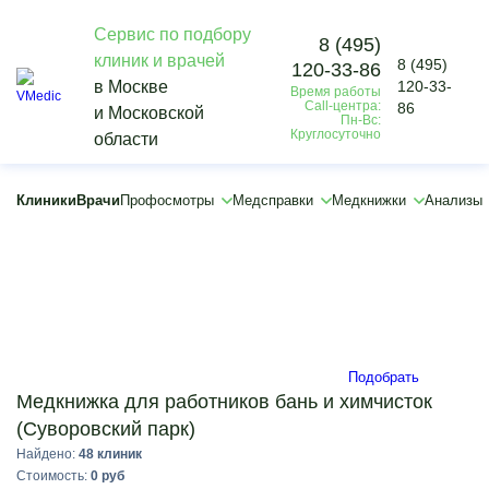
Сервис по подбору
8 (495)
клиник и врачей
8 (495)
120-33-86
Vmedic
в Москве
120-33-
Время работы
Медкнижки
Call-центра:
86
и Московской
Для работы
Пн-Вс:
Круглосуточно
области
Медицинская книжка для работников бань и химчисток
Суворовский парк
×
Клиники
Врачи
Профосмотры
Медсправки
Медкнижки
Анализы
×
Подобрать
Медкнижка для работников бань и химчисток
(Суворовский парк)
Найдено:
48 клиник
Стоимость:
0 руб