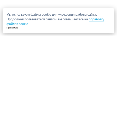
Мы используем файлы cookie для улучшения работы сайта.
Продолжая пользоваться сайтом, вы соглашаетесь на
обработку
файлов cookie
.
Принимаю
Не нашли нужную клинику?
Позвоните нам, мы подберем для Вас клинику и запишем на прием!
8 (495) 120-33-86