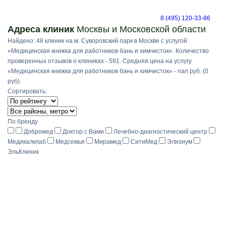
8 (495) 120-33-86
Адреса клиник
Москвы и Московской области
Найдено: 48 клиник на м. Суворовский парк в Москве с услугой
«Медицинская книжка для работников бань и химчисток». Количество
проверенных отзывов о клиниках - 591. Средняя цена на услугу
«Медицинская книжка для работников бань и химчисток» - nan руб. (0
руб).
Сортировать:
По бренду
Добромед
Доктор с Вами
Лечебно-диагностический центр
Медикалклаб
Медсемья
Мирамед
СитиМед
Элизиум
ЭльКлиник