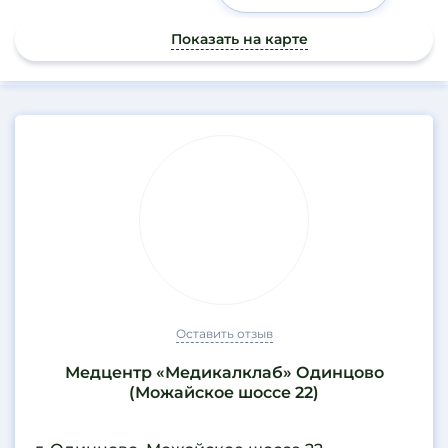
Показать на карте
Результаты
поиска
Оставить отзыв
Медцентр «Медикалклаб» Одинцово
(Можайское шоссе 22)