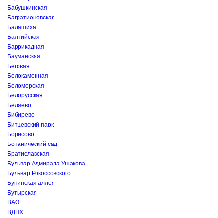
Бабушкинская
Багратионовская
Балашиха
Балтийская
Баррикадная
Бауманская
Беговая
Белокаменная
Беломорская
Белорусская
Беляево
Бибирево
Битцевский парк
Борисово
Ботанический сад
Братиславская
Бульвар Адмирала Ушакова
Бульвар Рокоссовского
Бунинская аллея
Бутырская
ВАО
ВДНХ