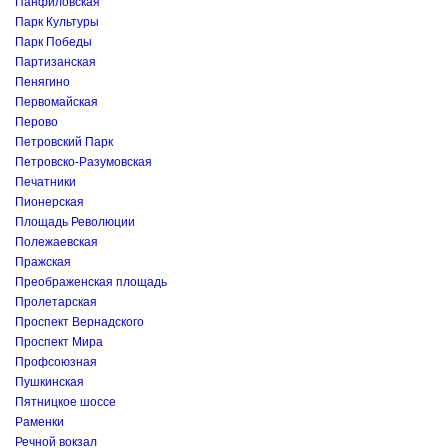
Панфиловская
Парк Культуры
Парк Победы
Партизанская
Пенягино
Первомайская
Перово
Петровский Парк
Петровско-Разумовская
Печатники
Пионерская
Площадь Революции
Полежаевская
Пражская
Преображенская площадь
Пролетарская
Проспект Вернадского
Проспект Мира
Профсоюзная
Пушкинская
Пятницкое шоссе
Раменки
Речной вокзал