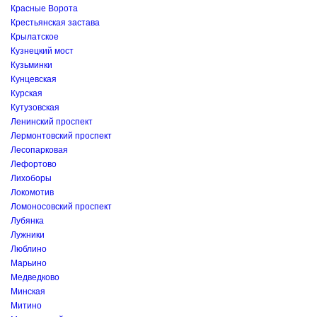
Красные Ворота
Крестьянская застава
Крылатское
Кузнецкий мост
Кузьминки
Кунцевская
Курская
Кутузовская
Ленинский проспект
Лермонтовский проспект
Лесопарковая
Лефортово
Лихоборы
Локомотив
Ломоносовский проспект
Лубянка
Лужники
Люблино
Марьино
Медведково
Минская
Митино