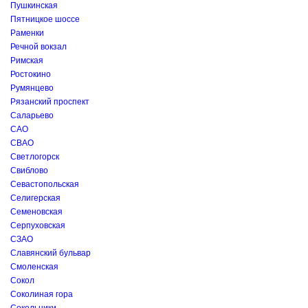
Пушкинская
Пятницкое шоссе
Раменки
Речной вокзал
Римская
Ростокино
Румянцево
Рязанский проспект
Саларьево
САО
СВАО
Светлогорск
Свиблово
Севастопольская
Селигерская
Семеновская
Серпуховская
СЗАО
Славянский бульвар
Смоленская
Сокол
Соколиная гора