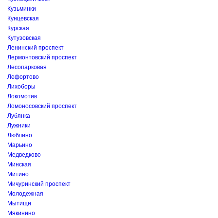
Кузьминки
Кунцевская
Курская
Кутузовская
Ленинский проспект
Лермонтовский проспект
Лесопарковая
Лефортово
Лихоборы
Локомотив
Ломоносовский проспект
Лубянка
Лужники
Люблино
Марьино
Медведково
Минская
Митино
Мичуринский проспект
Молодежная
Мытищи
Мякинино