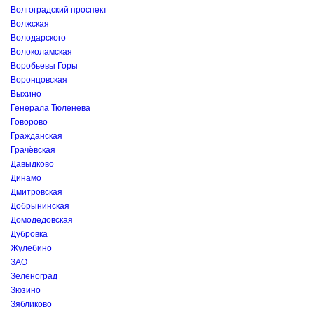
Волгоградский проспект
Волжская
Володарского
Волоколамская
Воробьевы Горы
Воронцовская
Выхино
Генерала Тюленева
Говорово
Гражданская
Грачёвская
Давыдково
Динамо
Дмитровская
Добрынинская
Домодедовская
Дубровка
Жулебино
ЗАО
Зеленоград
Зюзино
Зябликово