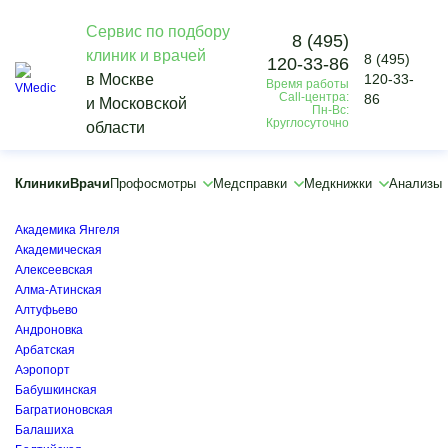
Сервис по подбору
8 (495)
клиник и врачей
8 (495)
120-33-86
Vmedic
в Москве
120-33-
Время работы
Анализы
Call-центра:
86
и Московской
Биохимический анализ мочи
Пн-Вс:
Круглосуточно
области
Анализ мочи на калий
×
×
Клиники
Врачи
Профосмотры
Медсправки
Медкнижки
Анализы
Авиамоторная
Автозаводская
Академика Янгеля
Академическая
Алексеевская
Алма-Атинская
Алтуфьево
Андроновка
Арбатская
Аэропорт
Бабушкинская
Багратионовская
Балашиха