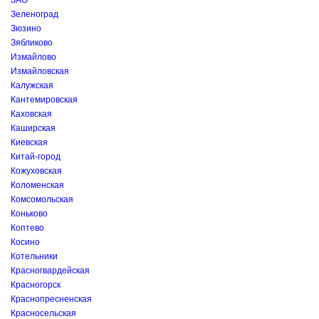
ЗАО
Зеленоград
Зюзино
Зябликово
Измайлово
Измайловская
Калужская
Кантемировская
Каховская
Каширская
Киевская
Китай-город
Кожуховская
Коломенская
Комсомольская
Коньково
Коптево
Косино
Котельники
Красногвардейская
Красногорск
Краснопресненская
Красносельская