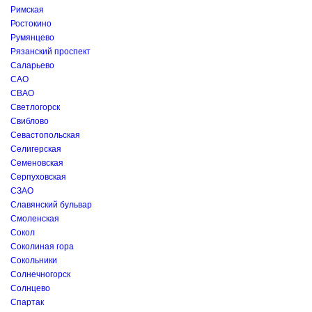
Римская
Ростокино
Румянцево
Рязанский проспект
Саларьево
САО
СВАО
Светлогорск
Свиблово
Севастопольская
Селигерская
Семеновская
Серпуховская
СЗАО
Славянский бульвар
Смоленская
Сокол
Соколиная гора
Сокольники
Солнечногорск
Солнцево
Спартак