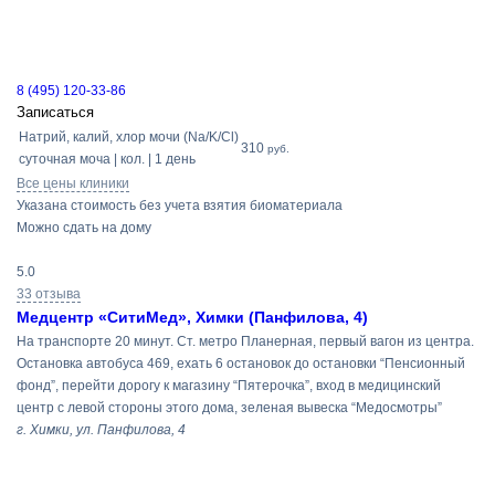
8 (495) 120-33-86
Записаться
Натрий, калий, хлор мочи (Na/K/Cl)
310
руб.
суточная моча | кол. | 1 день
Все цены клиники
Указана стоимость без учета взятия биоматериала
Можно сдать на дому
5.0
33 отзыва
Медцентр «СитиМед», Химки (Панфилова, 4)
На транспорте 20 минут. Ст. метро Планерная, первый вагон из центра.
Остановка автобуса 469, ехать 6 остановок до остановки “Пенсионный
фонд”, перейти дорогу к магазину “Пятерочка”, вход в медицинский
центр с левой стороны этого дома, зеленая вывеска “Медосмотры”
г. Химки, ул. Панфилова, 4