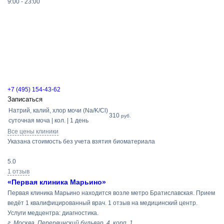
9:00 - 23:00
+7 (495) 154-43-62
Записаться
Натрий, калий, хлор мочи (Na/K/Cl)
310
руб.
суточная моча | кол. | 1 день
Все цены клиники
Указана стоимость без учета взятия биоматериала
5.0
1 отзыв
«Первая клиника Марьино»
Первая клиника Марьино находится возле метро Братиславская. Прием
ведёт 1 квалифицированный врач. 1 отзыв на медицинский центр.
Услуги медцентра: диагностика.
г. Москва, Перервинский бульвар, 4, корп. 1