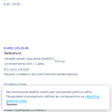
8:30 - 20:00
8 (495) 120-33-86
Записаться
Натрий, калий, хлор мочи (Na/K/Cl)
310
руб.
суточная моча | кол. | 1 день
Все цены клиники
Указана стоимость без учета взятия биоматериала
Оставить отзыв
Медцентр «Личный доктор», метро Новаторская
Мы используем файлы cookie для улучшения работы сайта.
Медцентр «Личный доктор» находится возле метро Новаторская.
Продолжая пользоваться сайтом, вы соглашаетесь на
обработку
г. Москва, ул. Новаторов, д. 6
файлов cookie
.
Новаторская
Принимаю
(2 минуты)
Новые Черёмушки
(28 минут)