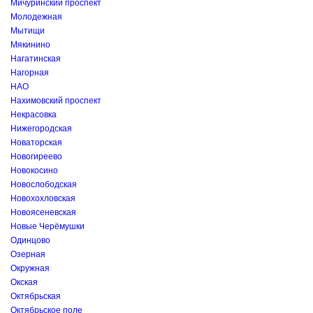
Мичуринский проспект
Молодежная
Мытищи
Мякинино
Нагатинская
Нагорная
НАО
Нахимовский проспект
Некрасовка
Нижегородская
Новаторская
Новогиреево
Новокосино
Новослободская
Новохохловская
Новоясеневская
Новые Черёмушки
Одинцово
Озерная
Окружная
Окская
Октябрьская
Октябрьское поле