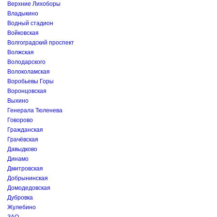
Верхние Лихоборы
Владыкино
Водный стадион
Войковская
Волгоградский проспект
Волжская
Володарского
Волоколамская
Воробьевы Горы
Воронцовская
Выхино
Генерала Тюленева
Говорово
Гражданская
Грачёвская
Давыдково
Динамо
Дмитровская
Добрынинская
Домодедовская
Дубровка
Жулебино