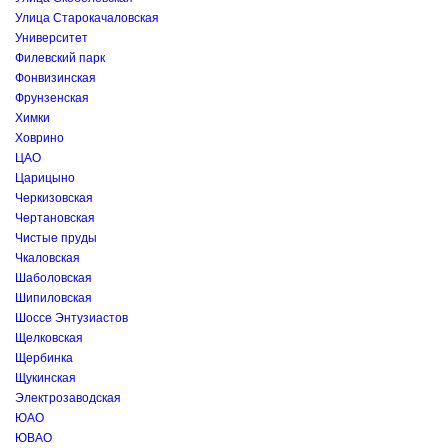
Улица Старокачаловская
Университет
Филевский парк
Фонвизинская
Фрунзенская
Химки
Ховрино
ЦАО
Царицыно
Черкизовская
Чертановская
Чистые пруды
Чкаловская
Шаболовская
Шипиловская
Шоссе Энтузиастов
Щелковская
Щербинка
Щукинская
Электрозаводская
ЮАО
ЮВАО