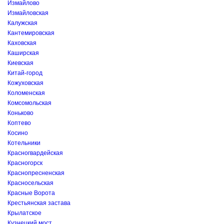
Измайлово
Измайловская
Калужская
Кантемировская
Каховская
Каширская
Киевская
Китай-город
Кожуховская
Коломенская
Комсомольская
Коньково
Коптево
Косино
Котельники
Красногвардейская
Красногорск
Краснопресненская
Красносельская
Красные Ворота
Крестьянская застава
Крылатское
Кузнецкий мост