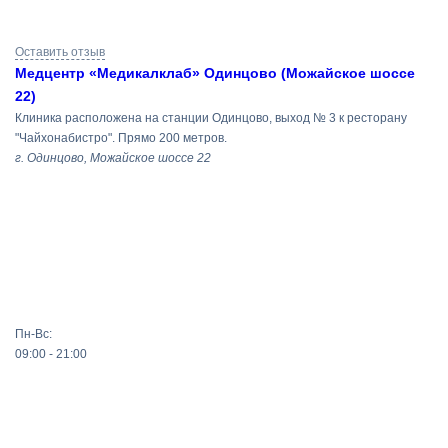
Результаты
Оставить отзыв
поиска
Медцентр «Медикалклаб» Одинцово (Можайское шоссе
22)
Клиника расположена на станции Одинцово, выход № 3 к ресторану
"Чайхонабистро". Прямо 200 метров.
г. Одинцово, Можайское шоссе 22
Пн-Вс:
09:00 - 21:00