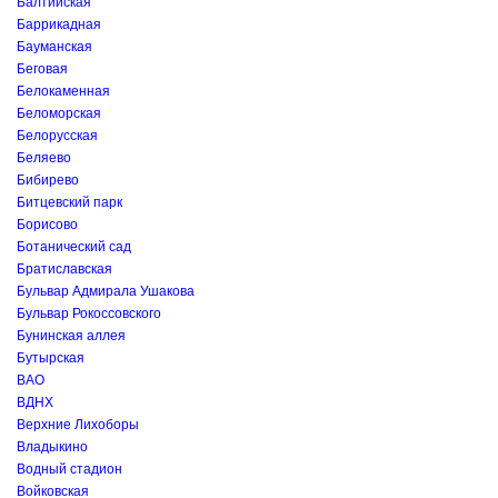
Балтийская
Баррикадная
Бауманская
Беговая
Белокаменная
Беломорская
Белорусская
Беляево
Бибирево
Битцевский парк
Борисово
Ботанический сад
Братиславская
Бульвар Адмирала Ушакова
Бульвар Рокоссовского
Бунинская аллея
Бутырская
ВАО
ВДНХ
Верхние Лихоборы
Владыкино
Водный стадион
Войковская