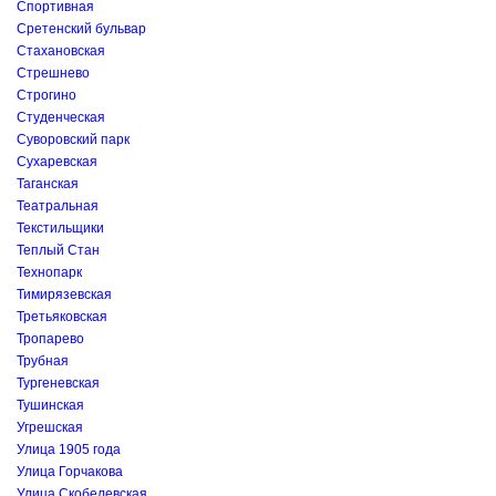
Спортивная
Сретенский бульвар
Стахановская
Стрешнево
Строгино
Студенческая
Суворовский парк
Сухаревская
Таганская
Театральная
Текстильщики
Теплый Стан
Технопарк
Тимирязевская
Третьяковская
Тропарево
Трубная
Тургеневская
Тушинская
Угрешская
Улица 1905 года
Улица Горчакова
Улица Скобелевская