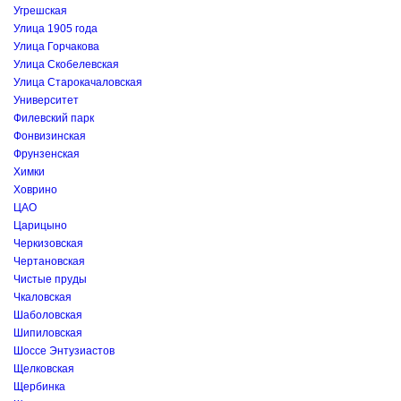
Угрешская
Улица 1905 года
Улица Горчакова
Улица Скобелевская
Улица Старокачаловская
Университет
Филевский парк
Фонвизинская
Фрунзенская
Химки
Ховрино
ЦАО
Царицыно
Черкизовская
Чертановская
Чистые пруды
Чкаловская
Шаболовская
Шипиловская
Шоссе Энтузиастов
Щелковская
Щербинка