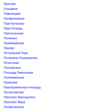
Орехово
Отрадное
Павелецкая
Панфиловская
Парк Культуры
Парк Победы
Партизанская
Пенягино
Первомайская
Перово
Петровский Парк
Петровско-Разумовская
Печатники
Пионерская
Площадь Революции
Полежаевская
Пражская
Преображенская площадь
Пролетарская
Проспект Вернадского
Проспект Мира
Профсоюзная