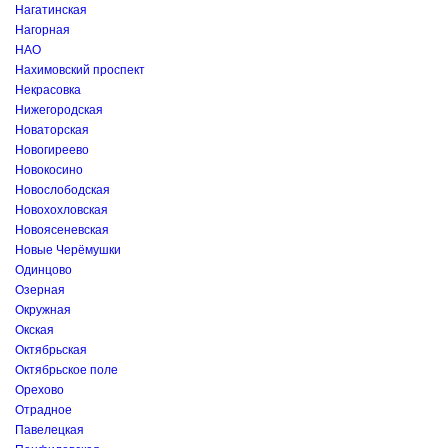
Нагатинская
Нагорная
НАО
Нахимовский проспект
Некрасовка
Нижегородская
Новаторская
Новогиреево
Новокосино
Новослободская
Новохохловская
Новоясеневская
Новые Черёмушки
Одинцово
Озерная
Окружная
Окская
Октябрьская
Октябрьское поле
Орехово
Отрадное
Павелецкая