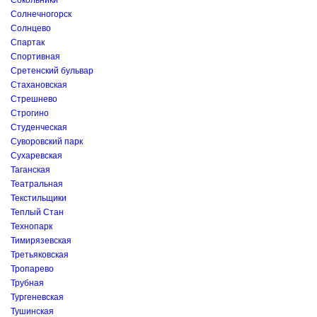
Сокольники
Солнечногорск
Солнцево
Спартак
Спортивная
Сретенский бульвар
Стахановская
Стрешнево
Строгино
Студенческая
Суворовский парк
Сухаревская
Таганская
Театральная
Текстильщики
Теплый Стан
Технопарк
Тимирязевская
Третьяковская
Тропарево
Трубная
Тургеневская
Тушинская