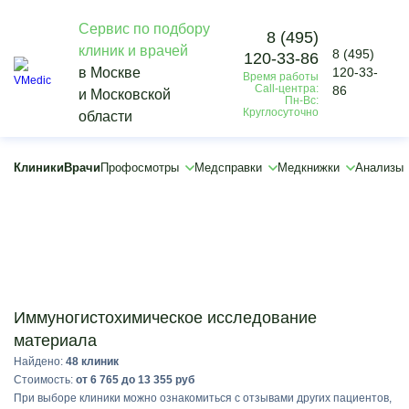
Сервис по подбору
8 (495)
клиник и врачей
8 (495)
120-33-86
Vmedic
в Москве
120-33-
Время работы
Анализы
Call-центра:
86
и Московской
Гистологические исследования
Пн-Вс:
Круглосуточно
области
Иммуногистохимическое исследование материала
×
Клиники
Врачи
Профосмотры
Медсправки
Медкнижки
Анализы
Подобрать
Иммуногистохимическое исследование
материала
Найдено:
48 клиник
Стоимость:
от 6 765 до 13 355 руб
При выборе клиники можно ознакомиться с отзывами других пациентов,