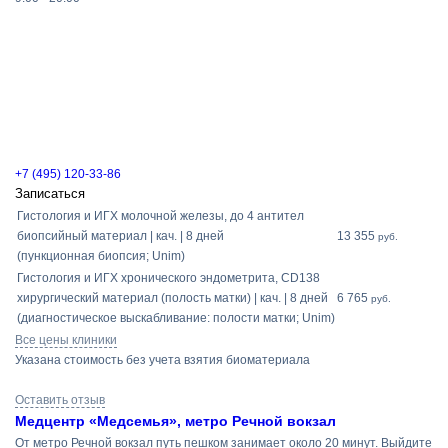
+7 (495) 120-33-86
Записаться
Гистология и ИГХ молочной железы, до 4 антител
биопсийный материал | кач. | 8 дней
13 355
руб.
(пункционная биопсия; Unim)
Гистология и ИГХ хронического эндометрита, СD138
хирургический материал (полость матки) | кач. | 8 дней
6 765
руб.
(диагностическое выскабливание: полости матки; Unim)
Все цены клиники
Указана стоимость без учета взятия биоматериала
Оставить отзыв
Медцентр «Медсемья», метро Речной вокзал
От метро Речной вокзал путь пешком занимает около 20 минут. Выйдите