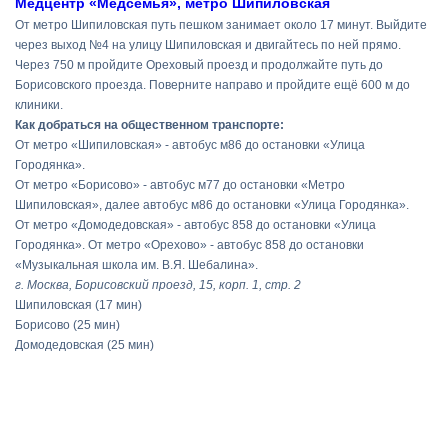
Медцентр «Медсемья», метро Шипиловская
От метро Шипиловская путь пешком занимает около 17 минут. Выйдите
через выход №4 на улицу Шипиловская и двигайтесь по ней прямо.
Через 750 м пройдите Ореховый проезд и продолжайте путь до
Борисовского проезда. Поверните направо и пройдите ещё 600 м до
клиники.
Как добраться на общественном транспорте:
От метро «Шипиловская» - автобус м86 до остановки «Улица
Городянка».
От метро «Борисово» - автобус м77 до остановки «Метро
Шипиловская», далее автобус м86 до остановки «Улица Городянка».
От метро «Домодедовская» - автобус 858 до остановки «Улица
Городянка». От метро «Орехово» - автобус 858 до остановки
«Музыкальная школа им. В.Я. Шебалина».
г. Москва, Борисовский проезд, 15, корп. 1, стр. 2
Шипиловская
(17 мин)
Борисово
(25 мин)
Домодедовская
(25 мин)