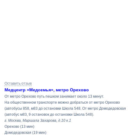
Результаты
Оставить отзыв
поиска
Медцентр «Медсемья», метро Орехово
От метро Орехово путь пешком занимает около 13 минут.
На общественном транспорте можно добраться от метро Орехово
(автобусы 858, м83 до остановки Школа 548. От метро Домодедовская
(автобус м83, 9 остановок до остановки Школа 548).
г. Москва, Маршала Захарова, д.10 к.1
Орехово
(13 мин)
Домодедовская
(19 мин)