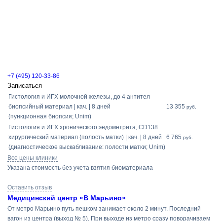
+7 (495) 120-33-86
Записаться
Гистология и ИГХ молочной железы, до 4 антител
биопсийный материал | кач. | 8 дней
13 355
руб.
(пункционная биопсия; Unim)
Гистология и ИГХ хронического эндометрита, СD138
хирургический материал (полость матки) | кач. | 8 дней
6 765
руб.
(диагностическое выскабливание: полости матки; Unim)
Все цены клиники
Указана стоимость без учета взятия биоматериала
Оставить отзыв
Медицинский центр «В Марьино»
От метро Марьино путь пешком занимает около 2 минут. Последний
вагон из центра (выход № 5). При выходе из метро сразу поворачиваем