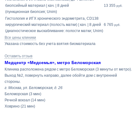
биопсийный материал | кач. | 8 дней
13 355
руб.
(пункционная биопсия; Unim)
Гистология и ИГХ хронического эндометрита, СD138
хирургический материал (полость матки) | кач. | 8 дней
6 765
руб.
(диагностическое выскабливание: полости матки; Unim)
Все цены клиники
Указана стоимость без учета взятия биоматериала
Оставить отзыв
Медцентр «Медсемья», метро Беломорская
Клиника расположена рядом с метро Беломорская (3 минуты от метро).
Выход №2, повернуть направо, далее обойти дом с внутренней
стороны.
г. Москва, ул. Беломорская, д. 26
Беломорская
(3 мин)
Речной вокзал
(14 мин)
Ховрино
(21 мин)