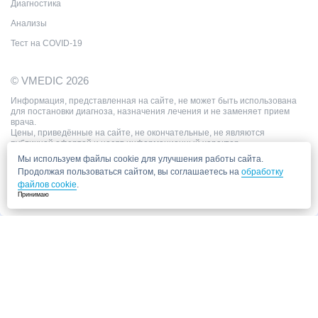
Диагностика
Анализы
Тест на COVID-19
© VMEDIC 2026
Информация, представленная на сайте, не может быть использована
для постановки диагноза, назначения лечения и не заменяет прием
врача.
Цены, приведённые на сайте, не окончательные, не являются
публичной офертой и носят информационный характер.
Мы используем файлы cookie для улучшения работы сайта.
Продолжая пользоваться сайтом, вы соглашаетесь на
обработку
файлов cookie
.
Принимаю
Запись в клинику
Медицинский центр "СитиМед" у м. Беломорская
г. Москва, ул. Беломорская, 26
Ваши данные