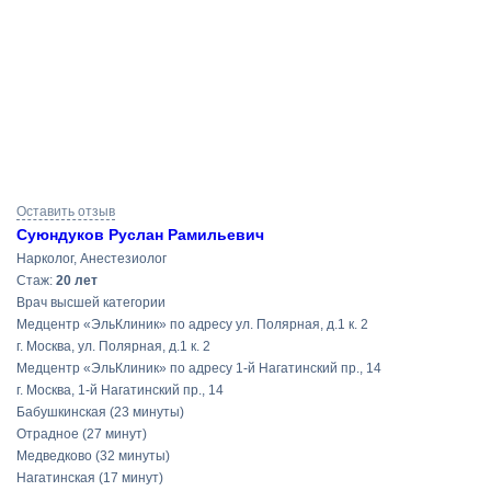
Результаты
Оставить отзыв
поиска
Суюндуков Руслан Рамильевич
Нарколог, Анестезиолог
Cтаж:
20 лет
Врач высшей категории
Медцентр «ЭльКлиник» по адресу ул. Полярная, д.1 к. 2
г. Москва, ул. Полярная, д.1 к. 2
Медцентр «ЭльКлиник» по адресу 1-й Нагатинский пр., 14
г. Москва, 1-й Нагатинский пр., 14
Бабушкинская
(23 минуты)
Отрадное
(27 минут)
Медведково
(32 минуты)
Нагатинская
(17 минут)