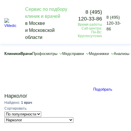
Сервис по подбору
8 (495)
клиник и врачей
8 (495)
120-33-86
Vmedic
в Москве
120-33-
Время работы
Врачи
Call-центра:
86
и Московской
Нарколог
Пн-Вс:
Круглосуточно
области
×
×
Клиники
Врачи
Профосмотры
Медсправки
Медкнижки
Анализы
Подобрать
Нарколог
Найдено:
1 врач
Сортировать: