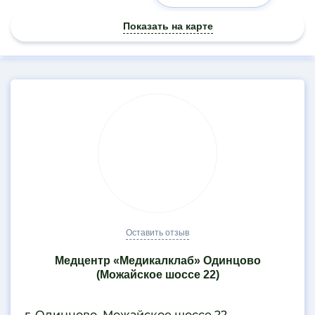
Показать на карте
Результаты
поиска
Оставить отзыв
Медцентр «Медикалклаб» Одинцово
(Можайское шоссе 22)
г. Одинцово, Можайское шоссе 22