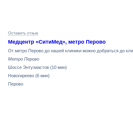
Результаты
Оставить отзыв
поиска
Медцентр «СитиМед», метро Перово
От метро Перово до нашей клиники можно добраться до кли
Метро Перово
Шоссе Энтузиастов
(10 мин)
Новогиреево
(6 мин)
Перово