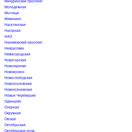
Мичуринский проспект
Молодежная
Мытищи
Мякинино
Нагатинская
Нагорная
НАО
Нахимовский проспект
Некрасовка
Нижегородская
Новаторская
Новогиреево
Новокосино
Новослободская
Новохохловская
Новоясеневская
Новые Черёмушки
Одинцово
Озерная
Окружная
Окская
Октябрьская
Октябрьское поле