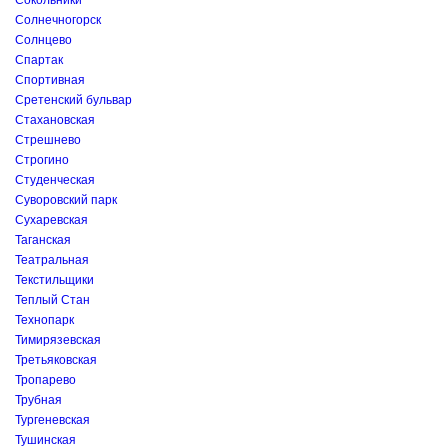
Сокольники
Солнечногорск
Солнцево
Спартак
Спортивная
Сретенский бульвар
Стахановская
Стрешнево
Строгино
Студенческая
Суворовский парк
Сухаревская
Таганская
Театральная
Текстильщики
Теплый Стан
Технопарк
Тимирязевская
Третьяковская
Тропарево
Трубная
Тургеневская
Тушинская