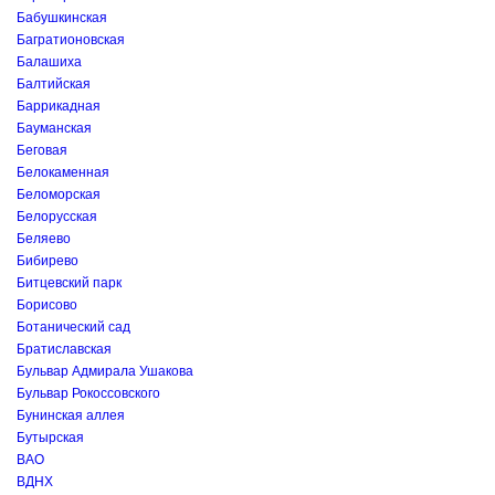
Бабушкинская
Багратионовская
Балашиха
Балтийская
Баррикадная
Бауманская
Беговая
Белокаменная
Беломорская
Белорусская
Беляево
Бибирево
Битцевский парк
Борисово
Ботанический сад
Братиславская
Бульвар Адмирала Ушакова
Бульвар Рокоссовского
Бунинская аллея
Бутырская
ВАО
ВДНХ