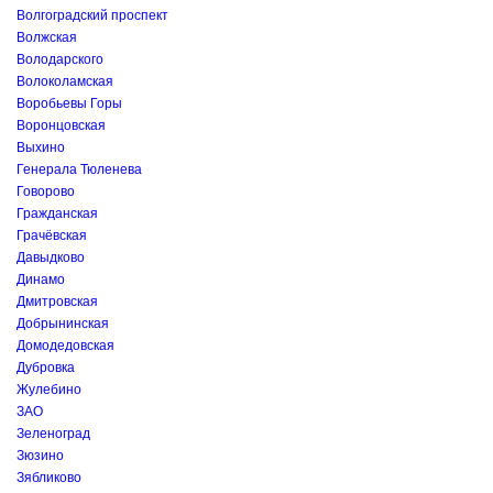
Волгоградский проспект
Волжская
Володарского
Волоколамская
Воробьевы Горы
Воронцовская
Выхино
Генерала Тюленева
Говорово
Гражданская
Грачёвская
Давыдково
Динамо
Дмитровская
Добрынинская
Домодедовская
Дубровка
Жулебино
ЗАО
Зеленоград
Зюзино
Зябликово