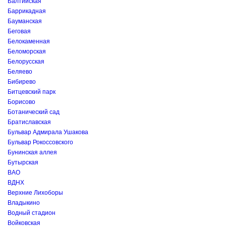
Балтийская
Баррикадная
Бауманская
Беговая
Белокаменная
Беломорская
Белорусская
Беляево
Бибирево
Битцевский парк
Борисово
Ботанический сад
Братиславская
Бульвар Адмирала Ушакова
Бульвар Рокоссовского
Бунинская аллея
Бутырская
ВАО
ВДНХ
Верхние Лихоборы
Владыкино
Водный стадион
Войковская