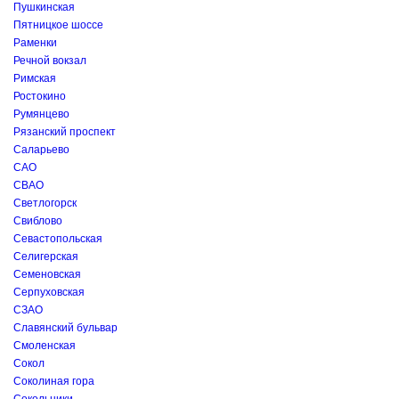
Пушкинская
Пятницкое шоссе
Раменки
Речной вокзал
Римская
Ростокино
Румянцево
Рязанский проспект
Саларьево
САО
СВАО
Светлогорск
Свиблово
Севастопольская
Селигерская
Семеновская
Серпуховская
СЗАО
Славянский бульвар
Смоленская
Сокол
Соколиная гора