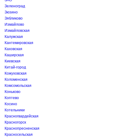
ЗАО
Зеленоград
Зюзино
Зябликово
Измайлово
Измайловская
Калужская
Кантемировская
Каховская
Каширская
Киевская
Китай-город
Кожуховская
Коломенская
Комсомольская
Коньково
Коптево
Косино
Котельники
Красногвардейская
Красногорск
Краснопресненская
Красносельская