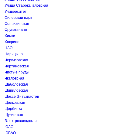
Улица Старокачаловская
Университет
Филевский парк
Фонвизинская
Фрунзенская
Химки
Ховрино
ЦАО
Царицыно
Черкизовская
Чертановская
Чистые пруды
Чкаловская
Шаболовская
Шипиловская
Шоссе Энтузиастов
Щелковская
Щербинка
Щукинская
Электрозаводская
ЮАО
ЮВАО