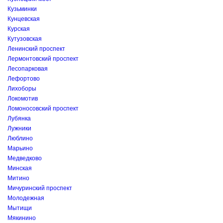
Кузьминки
Кунцевская
Курская
Кутузовская
Ленинский проспект
Лермонтовский проспект
Лесопарковая
Лефортово
Лихоборы
Локомотив
Ломоносовский проспект
Лубянка
Лужники
Люблино
Марьино
Медведково
Минская
Митино
Мичуринский проспект
Молодежная
Мытищи
Мякинино