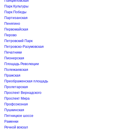
Панфиловская
Парк Культуры
Парк Победы
Партизанская
Пенягино
Первомайская
Перово
Петровский Парк
Петровско-Разумовская
Печатники
Пионерская
Площадь Революции
Полежаевская
Пражская
Преображенская площадь
Пролетарская
Проспект Вернадского
Проспект Мира
Профсоюзная
Пушкинская
Пятницкое шоссе
Раменки
Речной вокзал