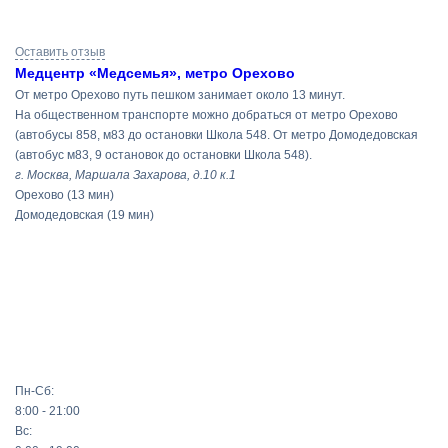
Результаты
Оставить отзыв
поиска
Медцентр «Медсемья», метро Орехово
От метро Орехово путь пешком занимает около 13 минут.
На общественном транспорте можно добраться от метро Орехово
(автобусы 858, м83 до остановки Школа 548. От метро Домодедовская
(автобус м83, 9 остановок до остановки Школа 548).
г. Москва, Маршала Захарова, д.10 к.1
Орехово
(13 мин)
Домодедовская
(19 мин)
Пн-Сб:
8:00 - 21:00
Вс: