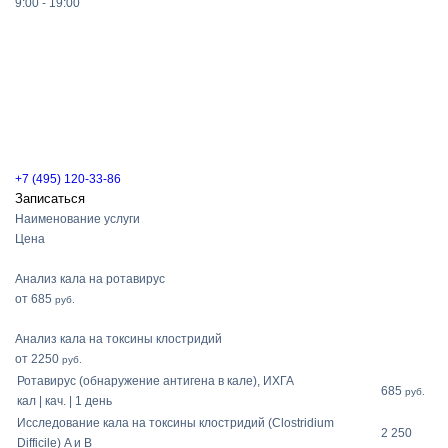
9:00 - 19:00
+7 (495) 120-33-86
Записаться
Наименование услуги
Цена
Анализ кала на ротавирус
от 685
руб.
Анализ кала на токсины клостридий
от 2250
руб.
Ротавирус (обнаружение антигена в кале), ИХГА
685
руб.
кал | кач. | 1 день
Исследование кала на токсины клостридий (Clostridium
2 250
Difficile) A и B