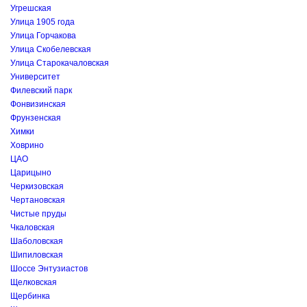
Угрешская
Улица 1905 года
Улица Горчакова
Улица Скобелевская
Улица Старокачаловская
Университет
Филевский парк
Фонвизинская
Фрунзенская
Химки
Ховрино
ЦАО
Царицыно
Черкизовская
Чертановская
Чистые пруды
Чкаловская
Шаболовская
Шипиловская
Шоссе Энтузиастов
Щелковская
Щербинка