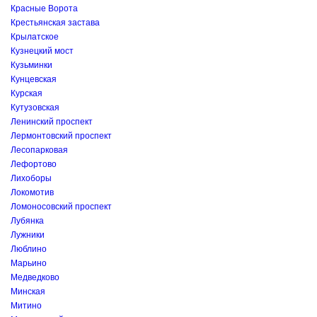
Красные Ворота
Крестьянская застава
Крылатское
Кузнецкий мост
Кузьминки
Кунцевская
Курская
Кутузовская
Ленинский проспект
Лермонтовский проспект
Лесопарковая
Лефортово
Лихоборы
Локомотив
Ломоносовский проспект
Лубянка
Лужники
Люблино
Марьино
Медведково
Минская
Митино