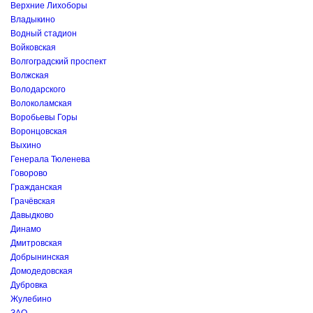
Верхние Лихоборы
Владыкино
Водный стадион
Войковская
Волгоградский проспект
Волжская
Володарского
Волоколамская
Воробьевы Горы
Воронцовская
Выхино
Генерала Тюленева
Говорово
Гражданская
Грачёвская
Давыдково
Динамо
Дмитровская
Добрынинская
Домодедовская
Дубровка
Жулебино