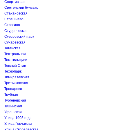
Спортивная
Сретенский бульвар
Стахановская
Стрешнево
Строгино
Студенческая
Суворовский парк
Сухаревская
Таганская
Театральная
Текстильщики
Теплый Стан
Технопарк
Тимирязевская
Третьяковская
Тропарево
Трубная
Тургеневская
Тушинская
Угрешская
Улица 1905 года
Улица Горчакова
Улица Скобелевская