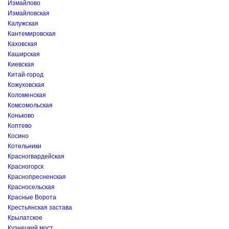
Измайлово
Измайловская
Калужская
Кантемировская
Каховская
Каширская
Киевская
Китай-город
Кожуховская
Коломенская
Комсомольская
Коньково
Коптево
Косино
Котельники
Красногвардейская
Красногорск
Краснопресненская
Красносельская
Красные Ворота
Крестьянская застава
Крылатское
Кузнецкий мост