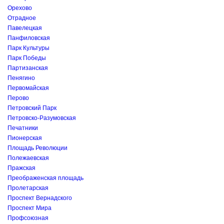
Орехово
Отрадное
Павелецкая
Панфиловская
Парк Культуры
Парк Победы
Партизанская
Пенягино
Первомайская
Перово
Петровский Парк
Петровско-Разумовская
Печатники
Пионерская
Площадь Революции
Полежаевская
Пражская
Преображенская площадь
Пролетарская
Проспект Вернадского
Проспект Мира
Профсоюзная