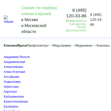
Сервис по подбору
8 (495)
клиник и врачей
8 (495)
120-33-86
Vmedic
в Москве
120-33-
Время работы
Анализы
Call-центра:
86
и Московской
Диагностика инфекций
Пн-Вс:
Круглосуточно
области
Определение инфекционных антигенов в кале
×
×
Клиники
Врачи
Профосмотры
Медсправки
Медкнижки
Анализы
Авиамоторная
Автозаводская
Академика Янгеля
Академическая
Алексеевская
Алма-Атинская
Алтуфьево
Андроновка
Арбатская
Аэропорт
Бабушкинская
Багратионовская
Балашиха