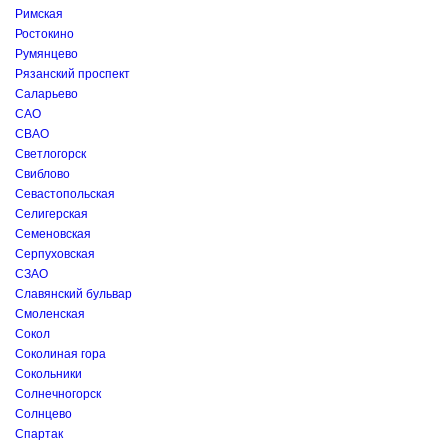
Римская
Ростокино
Румянцево
Рязанский проспект
Саларьево
САО
СВАО
Светлогорск
Свиблово
Севастопольская
Селигерская
Семеновская
Серпуховская
СЗАО
Славянский бульвар
Смоленская
Сокол
Соколиная гора
Сокольники
Солнечногорск
Солнцево
Спартак