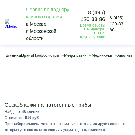
Сервис по подбору
8 (495)
клиник и врачей
8 (495)
120-33-86
Vmedic
в Москве
120-33-
Время работы
Анализы
Call-центра:
86
и Московской
Исследования соскобов кожи и слизистых
Пн-Вс:
Круглосуточно
области
Соскоб кожи на патогенные грибы
×
Клиники
Врачи
Профосмотры
Медсправки
Медкнижки
Анализы
Подобрать
Соскоб кожи на патогенные грибы
Найдено:
48 клиник
Стоимость:
510 руб
При выборе клиники можно ознакомиться с отзывами других пациентов,
которые уже воспользовались услугами в данных клиниках.