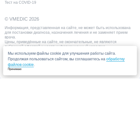
Тест на COVID-19
© VMEDIC 2026
Информация, представленная на сайте, не может быть использована
для постановки диагноза, назначения лечения и не заменяет прием
врача.
Цены, приведённые на сайте, не окончательные, не являются
публичной офертой и носят информационный характер.
Мы используем файлы cookie для улучшения работы сайта.
Продолжая пользоваться сайтом, вы соглашаетесь на
обработку
файлов cookie
.
Принимаю
Запись в клинику
Медицинский центр "СитиМед" у м. Беломорская
г. Москва, ул. Беломорская, 26
Ваши данные
Записаться