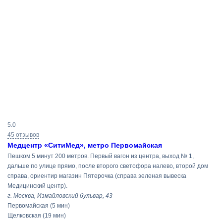
Результаты
5.0
поиска
45 отзывов
Медцентр «СитиМед», метро Первомайская
Пешком 5 минут 200 метров. Первый вагон из центра, выход № 1,
дальше по улице прямо, после второго светофора налево, второй дом
справа, ориентир магазин Пятерочка (справа зеленая вывеска
Медицинский центр).
г. Москва, Измайловский бульвар, 43
Первомайская
(5 мин)
Щелковская
(19 мин)