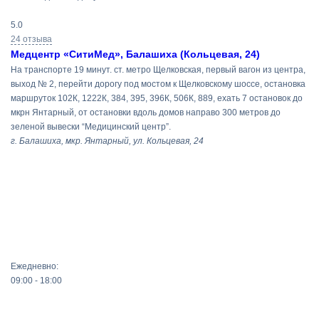
5.0
24 отзыва
Медцентр «СитиМед», Балашиха (Кольцевая, 24)
На транспорте 19 минут. ст. метро Щелковская, первый вагон из центра,
выход № 2, перейти дорогу под мостом к Щелковскому шоссе, остановка
маршруток 102К, 1222К, 384, 395, 396К, 506К, 889, ехать 7 остановок до
мкрн Янтарный, от остановки вдоль домов направо 300 метров до
зеленой вывески “Медицинский центр”.
г. Балашиха, мкр. Янтарный, ул. Кольцевая, 24
Ежедневно:
09:00 - 18:00