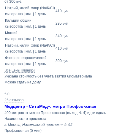
от 300
руб.
Натрий, калий, хлор (Na/K/Cl)
410
руб.
сыворотка | кол. | 1 день
Кальций общий
295
руб.
сыворотка | кол. | 1 день
Магний
340
руб.
сыворотка | кол. | 1 день
Натрий, калий, хлор (Na/K/Cl)
410
руб.
сыворотка | кол. | 1 день
Фосфор неорганический
300
руб.
сыворотка | кол. | 1 день
Все цены клиники
Указана стоимость без учета взятия биоматериала
Можно сдать на дому
5.0
25 отзывов
Медцентр «СитиМед», метро Профсоюзная
400 метров от метро Профсоюзная (выход № 4) идти вдоль
Нахимовского проспекта.
г. Москва, Нахимовский проспект, д. 65
Профсоюзная
(5 мин)