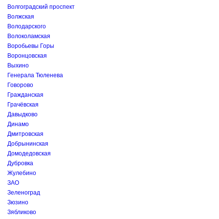
Волгоградский проспект
Волжская
Володарского
Волоколамская
Воробьевы Горы
Воронцовская
Выхино
Генерала Тюленева
Говорово
Гражданская
Грачёвская
Давыдково
Динамо
Дмитровская
Добрынинская
Домодедовская
Дубровка
Жулебино
ЗАО
Зеленоград
Зюзино
Зябликово