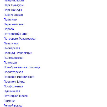
Панфиловская
Парк Культуры
Парк Победы
Партизанская
Пенягино
Первомайская
Перово
Петровский Парк
Петровско-Разумовская
Печатники
Пионерская
Площадь Революции
Полежаевская
Пражская
Преображенская площадь
Пролетарская
Проспект Вернадского
Проспект Мира
Профсоюзная
Пушкинская
Пятницкое шоссе
Раменки
Речной вокзал