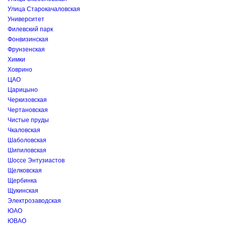
Улица Старокачаловская
Университет
Филевский парк
Фонвизинская
Фрунзенская
Химки
Ховрино
ЦАО
Царицыно
Черкизовская
Чертановская
Чистые пруды
Чкаловская
Шаболовская
Шипиловская
Шоссе Энтузиастов
Щелковская
Щербинка
Щукинская
Электрозаводская
ЮАО
ЮВАО