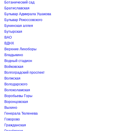
Ботанический сад
Братиславская
Бульвар Адмирала Ушакова
Бульвар Рокоссовского
Бунинская аллея
Бутырская
ВАО
ВДНХ
Верхние Лихоборы
Владыкино
Водный стадион
Войковская
Волгоградский проспект
Волжская
Володарского
Волоколамская
Воробьевы Горы
Воронцовская
Выхино
Генерала Тюленева
Говорово
Гражданская