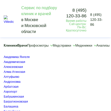
Сервис по подбору
8 (495)
клиник и врачей
8 (495)
120-33-86
Vmedic
в Москве
120-33-
Время работы
Анализы
Call-центра:
86
и Московской
Биохимический анализ крови
Пн-Вс:
Круглосуточно
области
Определение электролитов
×
×
Клиники
Врачи
Профосмотры
Медсправки
Медкнижки
Анализы
Авиамоторная
Автозаводская
Академика Янгеля
Академическая
Алексеевская
Алма-Атинская
Алтуфьево
Андроновка
Арбатская
Аэропорт
Бабушкинская
Багратионовская
Балашиха