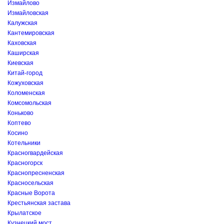
Измайлово
Измайловская
Калужская
Кантемировская
Каховская
Каширская
Киевская
Китай-город
Кожуховская
Коломенская
Комсомольская
Коньково
Коптево
Косино
Котельники
Красногвардейская
Красногорск
Краснопресненская
Красносельская
Красные Ворота
Крестьянская застава
Крылатское
Кузнецкий мост