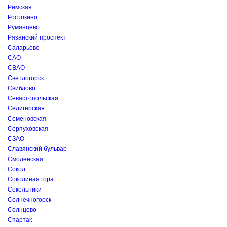
Римская
Ростокино
Румянцево
Рязанский проспект
Саларьево
САО
СВАО
Светлогорск
Свиблово
Севастопольская
Селигерская
Семеновская
Серпуховская
СЗАО
Славянский бульвар
Смоленская
Сокол
Соколиная гора
Сокольники
Солнечногорск
Солнцево
Спартак