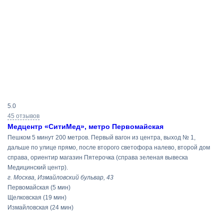
Результаты
5.0
поиска
45 отзывов
Медцентр «СитиМед», метро Первомайская
Пешком 5 минут 200 метров. Первый вагон из центра, выход № 1,
дальше по улице прямо, после второго светофора налево, второй дом
справа, ориентир магазин Пятерочка (справа зеленая вывеска
Медицинский центр).
г. Москва, Измайловский бульвар, 43
Первомайская
(5 мин)
Щелковская
(19 мин)
Измайловская
(24 мин)