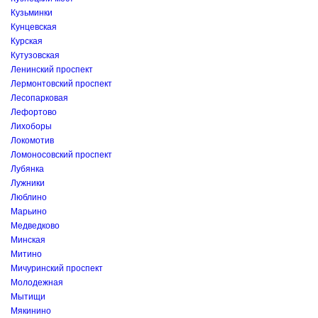
Кузьминки
Кунцевская
Курская
Кутузовская
Ленинский проспект
Лермонтовский проспект
Лесопарковая
Лефортово
Лихоборы
Локомотив
Ломоносовский проспект
Лубянка
Лужники
Люблино
Марьино
Медведково
Минская
Митино
Мичуринский проспект
Молодежная
Мытищи
Мякинино