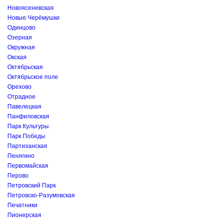
Новоясеневская
Новые Черёмушки
Одинцово
Озерная
Окружная
Окская
Октябрьская
Октябрьское поле
Орехово
Отрадное
Павелецкая
Панфиловская
Парк Культуры
Парк Победы
Партизанская
Пенягино
Первомайская
Перово
Петровский Парк
Петровско-Разумовская
Печатники
Пионерская