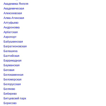
Академика Янгеля
Академическая
Алексеевская
Алма-Атинская
Алтуфьево
Андроновка
Арбатская
Аэропорт
Бабушкинская
Багратионовская
Балашиха
Балтийская
Баррикадная
Бауманская
Беговая
Белокаменная
Беломорская
Белорусская
Беляево
Бибирево
Битцевский парк
Борисово