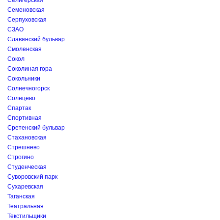
Селигерская
Семеновская
Серпуховская
СЗАО
Славянский бульвар
Смоленская
Сокол
Соколиная гора
Сокольники
Солнечногорск
Солнцево
Спартак
Спортивная
Сретенский бульвар
Стахановская
Стрешнево
Строгино
Студенческая
Суворовский парк
Сухаревская
Таганская
Театральная
Текстильщики