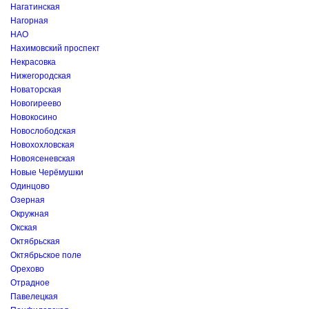
Нагатинская
Нагорная
НАО
Нахимовский проспект
Некрасовка
Нижегородская
Новаторская
Новогиреево
Новокосино
Новослободская
Новохохловская
Новоясеневская
Новые Черёмушки
Одинцово
Озерная
Окружная
Окская
Октябрьская
Октябрьское поле
Орехово
Отрадное
Павелецкая