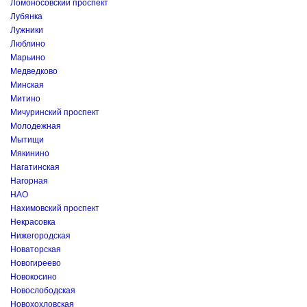
Ломоносовский проспект
Лубянка
Лужники
Люблино
Марьино
Медведково
Минская
Митино
Мичуринский проспект
Молодежная
Мытищи
Мякинино
Нагатинская
Нагорная
НАО
Нахимовский проспект
Некрасовка
Нижегородская
Новаторская
Новогиреево
Новокосино
Новослободская
Новохохловская