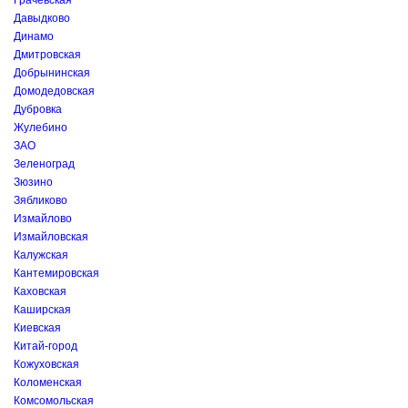
Грачёвская
Давыдково
Динамо
Дмитровская
Добрынинская
Домодедовская
Дубровка
Жулебино
ЗАО
Зеленоград
Зюзино
Зябликово
Измайлово
Измайловская
Калужская
Кантемировская
Каховская
Каширская
Киевская
Китай-город
Кожуховская
Коломенская
Комсомольская