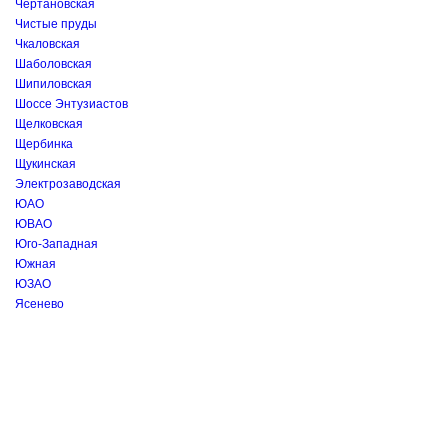
Чертановская
Чистые пруды
Чкаловская
Шаболовская
Шипиловская
Шоссе Энтузиастов
Щелковская
Щербинка
Щукинская
Электрозаводская
ЮАО
ЮВАО
Юго-Западная
Южная
ЮЗАО
Ясенево