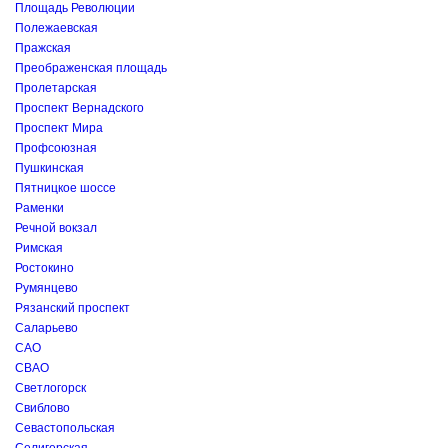
Площадь Революции
Полежаевская
Пражская
Преображенская площадь
Пролетарская
Проспект Вернадского
Проспект Мира
Профсоюзная
Пушкинская
Пятницкое шоссе
Раменки
Речной вокзал
Римская
Ростокино
Румянцево
Рязанский проспект
Саларьево
САО
СВАО
Светлогорск
Свиблово
Севастопольская