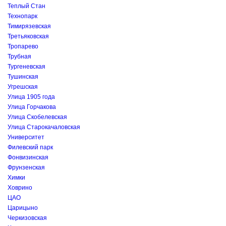
Теплый Стан
Технопарк
Тимирязевская
Третьяковская
Тропарево
Трубная
Тургеневская
Тушинская
Угрешская
Улица 1905 года
Улица Горчакова
Улица Скобелевская
Улица Старокачаловская
Университет
Филевский парк
Фонвизинская
Фрунзенская
Химки
Ховрино
ЦАО
Царицыно
Черкизовская