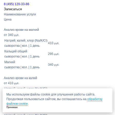
8 (495) 120-33-86
Записаться
Наименование услуги
Цена
Анализ крови на магний
от 340
руб.
Натрий, калий, хлор (Na/K/Cl)
410
руб.
сыворотка | кол. | 1 день
Кальций общий
295
руб.
сыворотка | кол. | 1 день
Магний
340
руб.
сыворотка | кол. | 1 день
Анализ крови на калий
от 410
руб.
Натрий, калий, хлор (Na/K/Cl)
410
руб.
сыворотка | кол. | 1 день
Мы используем файлы cookie для улучшения работы сайта.
Продолжая пользоваться сайтом, вы соглашаетесь на
обработку
файлов cookie
.
Анализ крови на хлориды
Принимаю
от 410
руб.