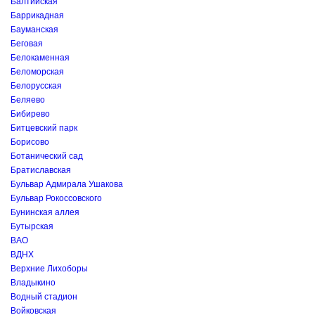
Балтийская
Баррикадная
Бауманская
Беговая
Белокаменная
Беломорская
Белорусская
Беляево
Бибирево
Битцевский парк
Борисово
Ботанический сад
Братиславская
Бульвар Адмирала Ушакова
Бульвар Рокоссовского
Бунинская аллея
Бутырская
ВАО
ВДНХ
Верхние Лихоборы
Владыкино
Водный стадион
Войковская