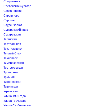
Спортивная
Сретенский бульвар
Стахановская
Стрешнево
Строгино
Студенческая
Суворовский парк
Сухаревская
Таганская
Театральная
Текстильщики
Теплый Стан
Технопарк
Тимирязевская
Третьяковская
Тропарево
Трубная
Тургеневская
Тушинская
Угрешская
Улица 1905 года
Улица Горчакова
Улица Скобелевская