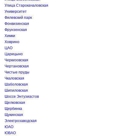
Улица Старокачаловская
Университет
Филевский парк
Фонвизинская
Фрунзенская
Химки
Ховрино
ЦАО
Царицыно
Черкизовская
Чертановская
Чистые пруды
Чкаловская
Шаболовская
Шипиловская
Шоссе Энтузиастов
Щелковская
Щербинка
Щукинская
Электрозаводская
ЮАО
ЮВАО