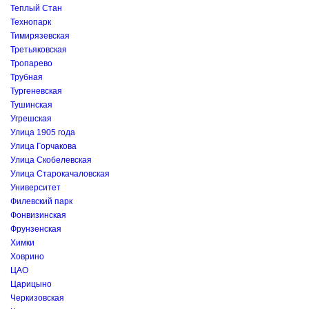
Теплый Стан
Технопарк
Тимирязевская
Третьяковская
Тропарево
Трубная
Тургеневская
Тушинская
Угрешская
Улица 1905 года
Улица Горчакова
Улица Скобелевская
Улица Старокачаловская
Университет
Филевский парк
Фонвизинская
Фрунзенская
Химки
Ховрино
ЦАО
Царицыно
Черкизовская