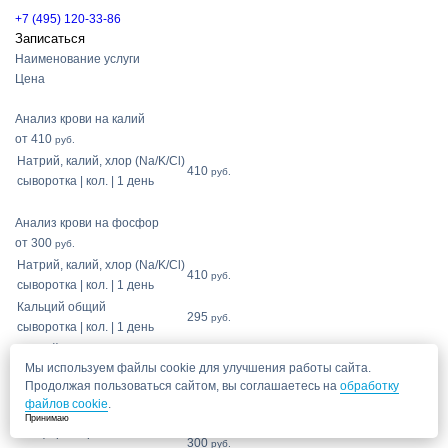
+7 (495) 120-33-86
Записаться
Наименование услуги
Цена
Анализ крови на калий
от 410
руб.
Натрий, калий, хлор (Na/K/Cl)
410
руб.
сыворотка | кол. | 1 день
Анализ крови на фосфор
от 300
руб.
Натрий, калий, хлор (Na/K/Cl)
410
руб.
сыворотка | кол. | 1 день
Кальций общий
295
руб.
сыворотка | кол. | 1 день
Магний
340
руб.
Мы используем файлы cookie для улучшения работы сайта.
сыворотка | кол. | 1 день
Продолжая пользоваться сайтом, вы соглашаетесь на
обработку
Натрий, калий, хлор (Na/K/Cl)
410
руб.
файлов cookie
.
сыворотка | кол. | 1 день
Принимаю
Фосфор неорганический
300
руб.