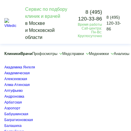
Сервис по подбору
8 (495)
клиник и врачей
8 (495)
120-33-86
Vmedic
в Москве
120-33-
Время работы
Анализы
Call-центра:
86
и Московской
Биохимический анализ крови
Пн-Вс:
Круглосуточно
области
Определение электролитов
×
×
Клиники
Врачи
Профосмотры
Медсправки
Медкнижки
Анализы
Авиамоторная
Автозаводская
Академика Янгеля
Академическая
Алексеевская
Алма-Атинская
Алтуфьево
Андроновка
Арбатская
Аэропорт
Бабушкинская
Багратионовская
Балашиха