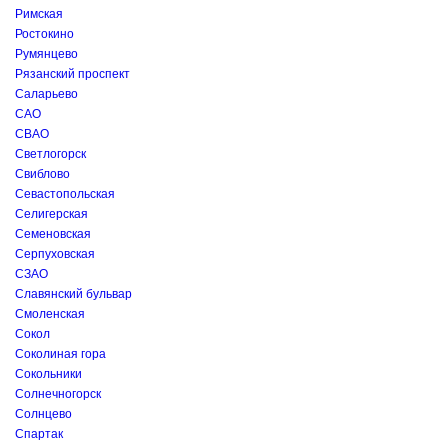
Римская
Ростокино
Румянцево
Рязанский проспект
Саларьево
САО
СВАО
Светлогорск
Свиблово
Севастопольская
Селигерская
Семеновская
Серпуховская
СЗАО
Славянский бульвар
Смоленская
Сокол
Соколиная гора
Сокольники
Солнечногорск
Солнцево
Спартак