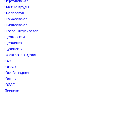
Чертановская
Чистые пруды
Чкаловская
Шаболовская
Шипиловская
Шоссе Энтузиастов
Щелковская
Щербинка
Щукинская
Электрозаводская
ЮАО
ЮВАО
Юго-Западная
Южная
ЮЗАО
Ясенево