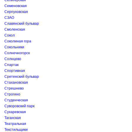
Селигерская
Семеновская
Серпуховская
СЗАО
Славянский бульвар
Смоленская
Сокол
Соколиная гора
Сокольники
Солнечногорск
Солнцево
Спартак
Спортивная
Сретенский бульвар
Стахановская
Стрешнево
Строгино
Студенческая
Суворовский парк
Сухаревская
Таганская
Театральная
Текстильщики