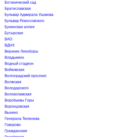
Ботанический сад
Братиславская
Бульвар Адмирала Ушакова
Бульвар Рокоссовского
Бунинская аллея
Бутырская
ВАО
ВДНХ
Верхние Лихоборы
Владыкино
Водный стадион
Войковская
Волгоградский проспект
Волжская
Володарского
Волоколамская
Воробьевы Горы
Воронцовская
Выхино
Генерала Тюленева
Говорово
Гражданская