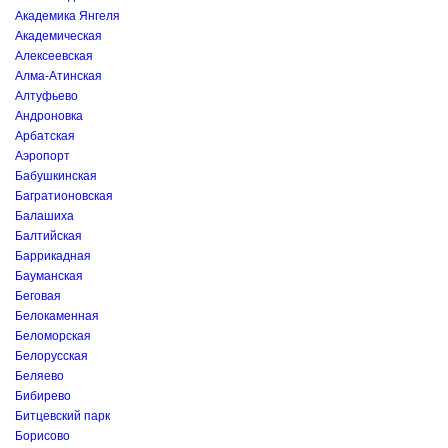
Академика Янгеля
Академическая
Алексеевская
Алма-Атинская
Алтуфьево
Андроновка
Арбатская
Аэропорт
Бабушкинская
Багратионовская
Балашиха
Балтийская
Баррикадная
Бауманская
Беговая
Белокаменная
Беломорская
Белорусская
Беляево
Бибирево
Битцевский парк
Борисово