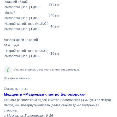
Кальций общий
295
руб.
сыворотка | кол. | 1 день
Магний
340
руб.
сыворотка | кол. | 1 день
Натрий, калий, хлор (Na/K/Cl)
410
руб.
сыворотка | кол. | 1 день
Анализ крови на калий
от 410
руб.
Натрий, калий, хлор (Na/K/Cl)
410
руб.
сыворотка | кол. | 1 день
Указана стоимость без учета взятия биоматериала
Все цены клиники
Оставить отзыв
Медцентр «Медсемья», метро Беломорская
Клиника расположена рядом с метро Беломорская (3 минуты от метро).
Выход №2, повернуть направо, далее обойти дом с внутренней
стороны.
г. Москва, ул. Беломорская, д. 26