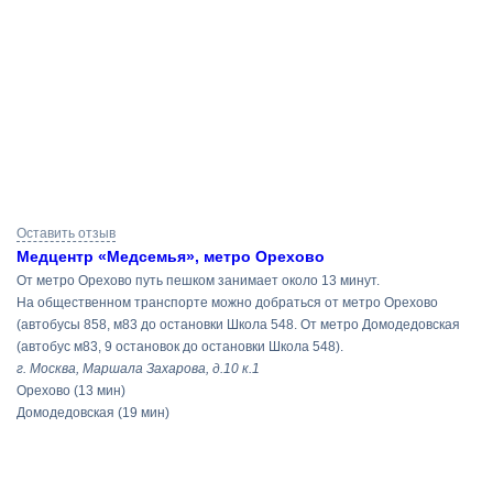
Результаты
Оставить отзыв
поиска
Медцентр «Медсемья», метро Орехово
От метро Орехово путь пешком занимает около 13 минут.
На общественном транспорте можно добраться от метро Орехово
(автобусы 858, м83 до остановки Школа 548. От метро Домодедовская
(автобус м83, 9 остановок до остановки Школа 548).
г. Москва, Маршала Захарова, д.10 к.1
Орехово
(13 мин)
Домодедовская
(19 мин)