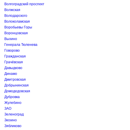
Волгоградский проспект
Волжская
Володарского
Волоколамская
Воробьевы Горы
Воронцовская
Выхино
Генерала Тюленева
Говорово
Гражданская
Грачёвская
Давыдково
Динамо
Дмитровская
Добрынинская
Домодедовская
Дубровка
Жулебино
ЗАО
Зеленоград
Зюзино
Зябликово