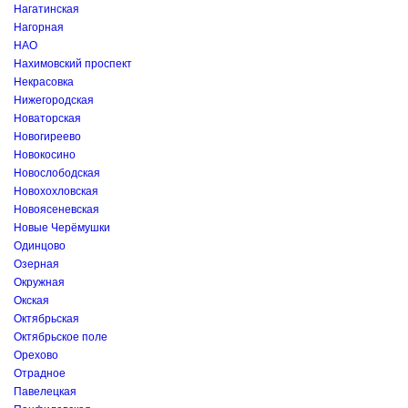
Нагатинская
Нагорная
НАО
Нахимовский проспект
Некрасовка
Нижегородская
Новаторская
Новогиреево
Новокосино
Новослободская
Новохохловская
Новоясеневская
Новые Черёмушки
Одинцово
Озерная
Окружная
Окская
Октябрьская
Октябрьское поле
Орехово
Отрадное
Павелецкая