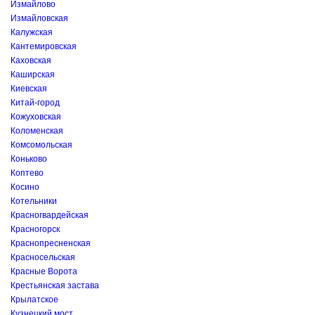
Измайлово
Измайловская
Калужская
Кантемировская
Каховская
Каширская
Киевская
Китай-город
Кожуховская
Коломенская
Комсомольская
Коньково
Коптево
Косино
Котельники
Красногвардейская
Красногорск
Краснопресненская
Красносельская
Красные Ворота
Крестьянская застава
Крылатское
Кузнецкий мост