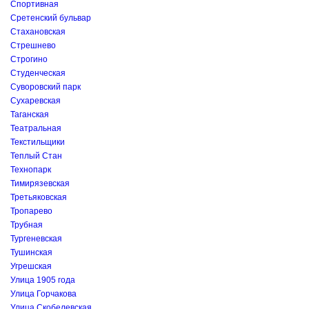
Спортивная
Сретенский бульвар
Стахановская
Стрешнево
Строгино
Студенческая
Суворовский парк
Сухаревская
Таганская
Театральная
Текстильщики
Теплый Стан
Технопарк
Тимирязевская
Третьяковская
Тропарево
Трубная
Тургеневская
Тушинская
Угрешская
Улица 1905 года
Улица Горчакова
Улица Скобелевская