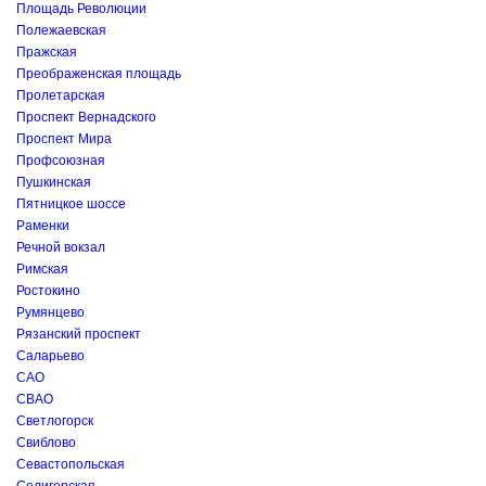
Площадь Революции
Полежаевская
Пражская
Преображенская площадь
Пролетарская
Проспект Вернадского
Проспект Мира
Профсоюзная
Пушкинская
Пятницкое шоссе
Раменки
Речной вокзал
Римская
Ростокино
Румянцево
Рязанский проспект
Саларьево
САО
СВАО
Светлогорск
Свиблово
Севастопольская