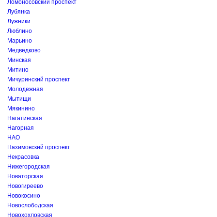
Ломоносовский проспект
Лубянка
Лужники
Люблино
Марьино
Медведково
Минская
Митино
Мичуринский проспект
Молодежная
Мытищи
Мякинино
Нагатинская
Нагорная
НАО
Нахимовский проспект
Некрасовка
Нижегородская
Новаторская
Новогиреево
Новокосино
Новослободская
Новохохловская