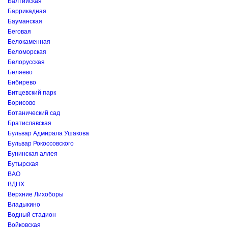
Балтийская
Баррикадная
Бауманская
Беговая
Белокаменная
Беломорская
Белорусская
Беляево
Бибирево
Битцевский парк
Борисово
Ботанический сад
Братиславская
Бульвар Адмирала Ушакова
Бульвар Рокоссовского
Бунинская аллея
Бутырская
ВАО
ВДНХ
Верхние Лихоборы
Владыкино
Водный стадион
Войковская