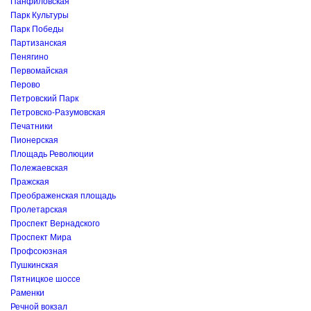
Панфиловская
Парк Культуры
Парк Победы
Партизанская
Пенягино
Первомайская
Перово
Петровский Парк
Петровско-Разумовская
Печатники
Пионерская
Площадь Революции
Полежаевская
Пражская
Преображенская площадь
Пролетарская
Проспект Вернадского
Проспект Мира
Профсоюзная
Пушкинская
Пятницкое шоссе
Раменки
Речной вокзал