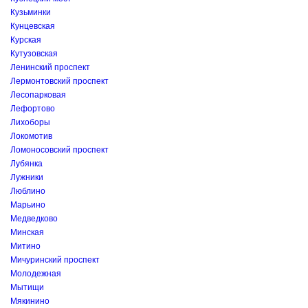
Кузьминки
Кунцевская
Курская
Кутузовская
Ленинский проспект
Лермонтовский проспект
Лесопарковая
Лефортово
Лихоборы
Локомотив
Ломоносовский проспект
Лубянка
Лужники
Люблино
Марьино
Медведково
Минская
Митино
Мичуринский проспект
Молодежная
Мытищи
Мякинино