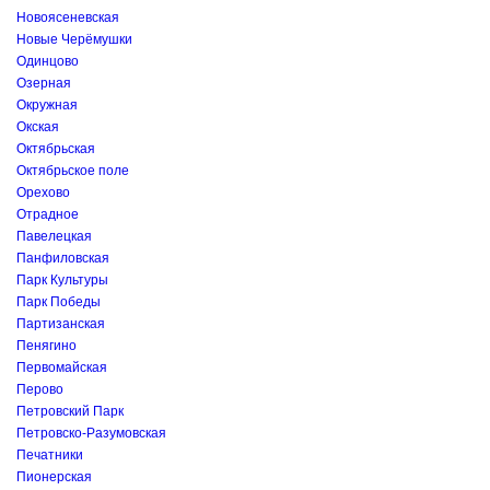
Новоясеневская
Новые Черёмушки
Одинцово
Озерная
Окружная
Окская
Октябрьская
Октябрьское поле
Орехово
Отрадное
Павелецкая
Панфиловская
Парк Культуры
Парк Победы
Партизанская
Пенягино
Первомайская
Перово
Петровский Парк
Петровско-Разумовская
Печатники
Пионерская