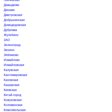
Грачёвская
Давыдково
Динамо
Дмитровская
Добрынинская
Домодедовская
Дубровка
Жулебино
ЗАО
Зеленоград
Зюзино
Зябликово
Измайлово
Измайловская
Калужская
Кантемировская
Каховская
Каширская
Киевская
Китай-город
Кожуховская
Коломенская
Комсомольская